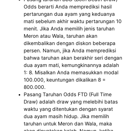
Odds berarti Anda memprediksi hasil
pertarungan dua ayam yang keduanya
mati sebelum akhir waktu pertarungan 10
menit. Jika Anda memilih jenis taruhan
Meron atau Wala, taruhan akan
dikembalikan dengan diskon beberapa
persen. Namun, jika Anda memprediksi
bahwa taruhan akan berakhir seri dengan
dua ayam mati, kemungkinannya adalah
1: 8. Misalkan Anda memasukkan modal
100.000, keuntungan dikalikan 8 =
800.000.
Pasang Taruhan Odds FTD (Full Time
Draw) adalah draw yang melebihi batas
waktu yang ditentukan dengan syarat
dua ayam masih hidup. Jika memilih
taruhan untuk Meron dan Wala, maka
akan dinyatakan kalah. Namun, ketika