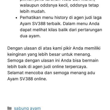
walaupun oddsnya kecil, oddsnya tetap
lebih mudah.
Perhatikan menu history di agen judi laga
Ayam SV388 terbaik. Dalam menu Anda
dapat melihat kilas balik dari pertarungan
dua ayam.
Dengan ulasan di atas kami pikir Anda memiliki
keinginan yang lebih besar untuk menang.
Semoga dengan ulasan ini Anda bisa bermain
lebih baik di agen judi online terpercaya.
Selamat mencoba dan semoga menang adu
Ayam SV388 online.
K
sabung ayam