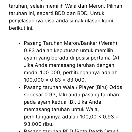
taruhan, selain memilih Wala dan Meron. Pilihan
taruhan ini, seperti BDD dan BDD. Untuk
penjelasannya bisa anda simak ulasan kami
berikut ini.
Pasang Taruhan Meron/Banker (Merah)
0.83 adalah keputusan untuk memilih
ayam yang berada di posisi pertama (A).
Jika Anda memasang taruhan dengan
modal 100.000, perhitungannya adalah
100.000 × 0,83 = 83.000.
Pasang taruhan Wala / Player (Biru) Odds
sebesar 0.93, lalu anda pasang taruhan
pada ayam kedua (B). Jika Anda
memasang taruhan untuk Wala,
perhitungannya adalah 100,00 × 0,93 =
93.000 ribu.
Pasang taruhan BDD (Both Death Draw)