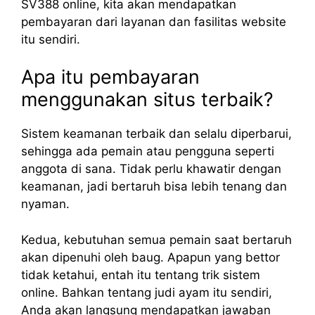
SV388 online, kita akan mendapatkan
pembayaran dari layanan dan fasilitas website
itu sendiri.
Apa itu pembayaran
menggunakan situs terbaik?
Sistem keamanan terbaik dan selalu diperbarui,
sehingga ada pemain atau pengguna seperti
anggota di sana. Tidak perlu khawatir dengan
keamanan, jadi bertaruh bisa lebih tenang dan
nyaman.
Kedua, kebutuhan semua pemain saat bertaruh
akan dipenuhi oleh baug. Apapun yang bettor
tidak ketahui, entah itu tentang trik sistem
online. Bahkan tentang judi ayam itu sendiri,
Anda akan langsung mendapatkan jawaban