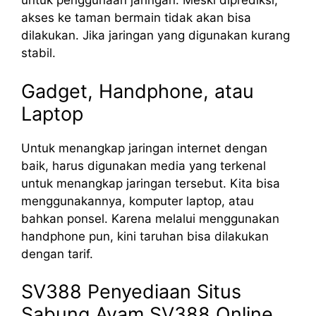
untuk penggunaan jaringan. Meski diprediksi,
akses ke taman bermain tidak akan bisa
dilakukan. Jika jaringan yang digunakan kurang
stabil.
Gadget, Handphone, atau
Laptop
Untuk menangkap jaringan internet dengan
baik, harus digunakan media yang terkenal
untuk menangkap jaringan tersebut. Kita bisa
menggunakannya, komputer laptop, atau
bahkan ponsel. Karena melalui menggunakan
handphone pun, kini taruhan bisa dilakukan
dengan tarif.
SV388 Penyediaan Situs
Sabung Ayam SV388 Online