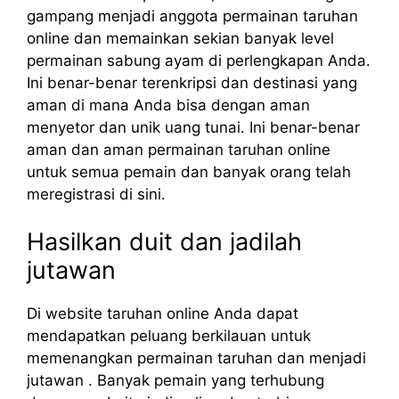
gampang menjadi anggota permainan taruhan
online dan memainkan sekian banyak level
permainan sabung ayam di perlengkapan Anda.
Ini benar-benar terenkripsi dan destinasi yang
aman di mana Anda bisa dengan aman
menyetor dan unik uang tunai. Ini benar-benar
aman dan aman permainan taruhan online
untuk semua pemain dan banyak orang telah
meregistrasi di sini.
Hasilkan duit dan jadilah
jutawan
Di website taruhan online Anda dapat
mendapatkan peluang berkilauan untuk
memenangkan permainan taruhan dan menjadi
jutawan . Banyak pemain yang terhubung