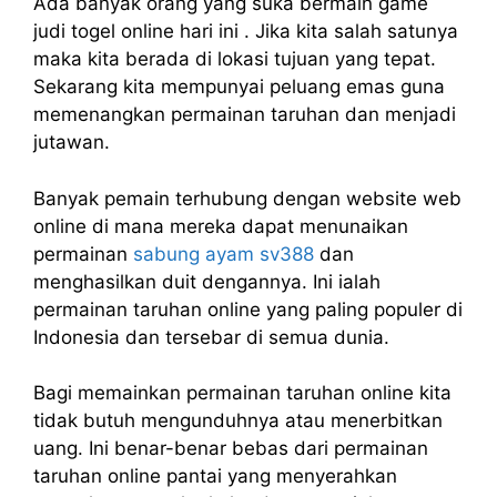
Ada banyak orang yang suka bermain game
judi togel online hari ini . Jika kita salah satunya
maka kita berada di lokasi tujuan yang tepat.
Sekarang kita mempunyai peluang emas guna
memenangkan permainan taruhan dan menjadi
jutawan.
Banyak pemain terhubung dengan website web
online di mana mereka dapat menunaikan
permainan
sabung ayam sv388
dan
menghasilkan duit dengannya. Ini ialah
permainan taruhan online yang paling populer di
Indonesia dan tersebar di semua dunia.
Bagi memainkan permainan taruhan online kita
tidak butuh mengunduhnya atau menerbitkan
uang. Ini benar-benar bebas dari permainan
taruhan online pantai yang menyerahkan