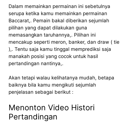
Dalam memainkan permainan ini sebetulnya
serupa ketika kamu memainkan permainan
Baccarat,. Pemain bakal diberikan sejumlah
pilihan yang dapat dilakukan guna
memasangkan taruhannya,. Pilihan ini
mencakup seperti meron, banker, dan draw ( tie
),. Tentu saja kamu tinggal memprediksi saja
manakah posisi yang cocok untuk hasil
pertandingan nantinya,.
Akan tetapi walau kelihatanya mudah, betapa
baiknya bila kamu mengikuti sejumlah
penjelasan sebagai berikut :
Menonton Video Histori
Pertandingan