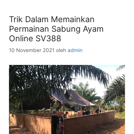
g
o
Trik Dalam Memainkan
r
Permainan Sabung Ayam
i
Online SV388
10 November 2021
oleh
admin