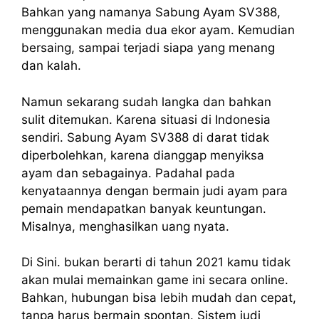
Bahkan yang namanya Sabung Ayam SV388,
menggunakan media dua ekor ayam. Kemudian
bersaing, sampai terjadi siapa yang menang
dan kalah.
Namun sekarang sudah langka dan bahkan
sulit ditemukan. Karena situasi di Indonesia
sendiri. Sabung Ayam SV388 di darat tidak
diperbolehkan, karena dianggap menyiksa
ayam dan sebagainya. Padahal pada
kenyataannya dengan bermain judi ayam para
pemain mendapatkan banyak keuntungan.
Misalnya, menghasilkan uang nyata.
Di Sini. bukan berarti di tahun 2021 kamu tidak
akan mulai memainkan game ini secara online.
Bahkan, hubungan bisa lebih mudah dan cepat,
tanpa harus bermain spontan. Sistem judi