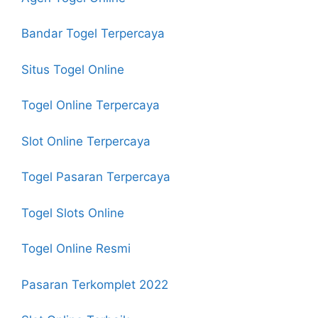
Bandar Togel Terpercaya
Situs Togel Online
Togel Online Terpercaya
Slot Online Terpercaya
Togel Pasaran Terpercaya
Togel Slots Online
Togel Online Resmi
Pasaran Terkomplet 2022