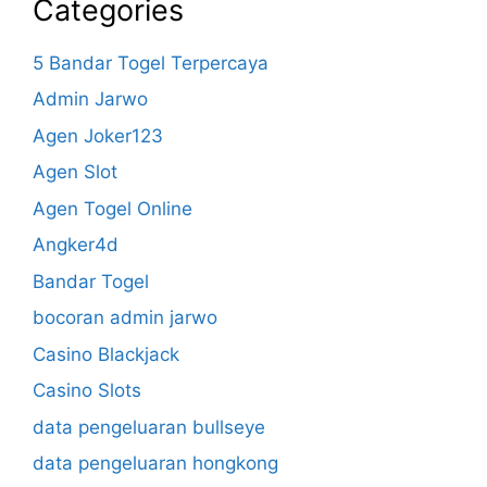
Categories
5 Bandar Togel Terpercaya
Admin Jarwo
Agen Joker123
Agen Slot
Agen Togel Online
Angker4d
Bandar Togel
bocoran admin jarwo
Casino Blackjack
Casino Slots
data pengeluaran bullseye
data pengeluaran hongkong