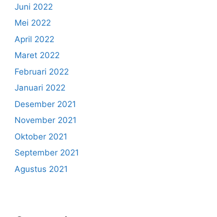
Juni 2022
Mei 2022
April 2022
Maret 2022
Februari 2022
Januari 2022
Desember 2021
November 2021
Oktober 2021
September 2021
Agustus 2021