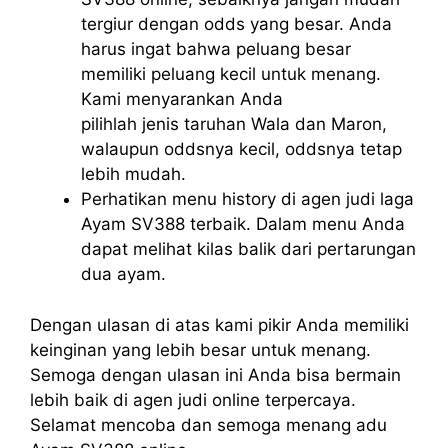
tergiur dengan odds yang besar. Anda
harus ingat bahwa peluang besar
memiliki peluang kecil untuk menang.
Kami menyarankan Anda
pilihlah jenis taruhan Wala dan Maron,
walaupun oddsnya kecil, oddsnya tetap
lebih mudah.
Perhatikan menu history di agen judi laga
Ayam SV388 terbaik. Dalam menu Anda
dapat melihat kilas balik dari pertarungan
dua ayam.
Dengan ulasan di atas kami pikir Anda memiliki
keinginan yang lebih besar untuk menang.
Semoga dengan ulasan ini Anda bisa bermain
lebih baik di agen judi online terpercaya.
Selamat mencoba dan semoga menang adu