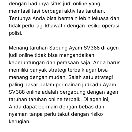
dengan hadirnya situs judi online yang
memfasilitasi berbagai aktivitas taruhan.
Tentunya Anda bisa bermain lebih leluasa dan
tidak perlu lagi khawatir dengan resiko operasi
polisi.
Menang taruhan Sabung Ayam SV388 di agen
judi online tidak bisa mengandalkan
keberuntungan dan perasaan saja. Anda harus
memiliki banyak strategi terbaik agar bisa
menang dengan mudah. Salah satu strategi
paling dasar dalam permainan judi adu Ayam
SV388 online adalah bergabung dengan agen
taruhan taruhan online terbaik. Di agen ini,
Anda dapat bermain dengan bebas dan
nyaman tanpa perlu takut dengan risiko
kerugian.