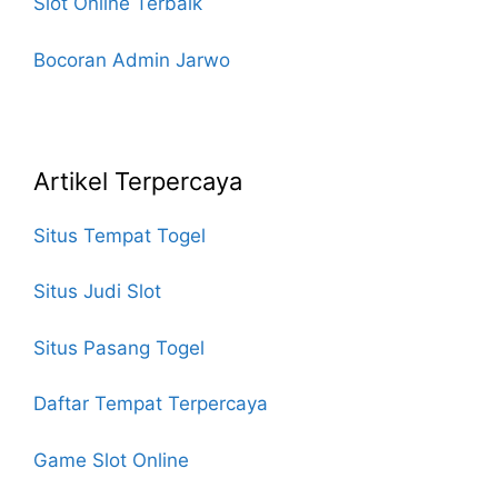
Slot Online Terbaik
Bocoran Admin Jarwo
Artikel Terpercaya
Situs Tempat Togel
Situs Judi Slot
Situs Pasang Togel
Daftar Tempat Terpercaya
Game Slot Online