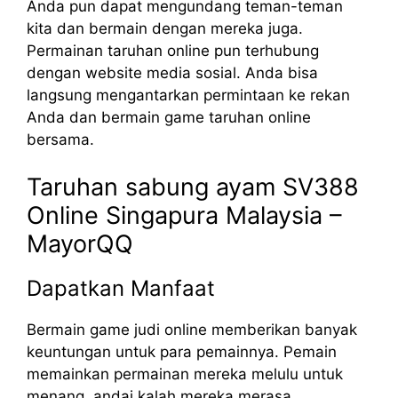
Anda pun dapat mengundang teman-teman
kita dan bermain dengan mereka juga.
Permainan taruhan online pun terhubung
dengan website media sosial. Anda bisa
langsung mengantarkan permintaan ke rekan
Anda dan bermain game taruhan online
bersama.
Taruhan sabung ayam SV388
Online Singapura Malaysia –
MayorQQ
Dapatkan Manfaat
Bermain game judi online memberikan banyak
keuntungan untuk para pemainnya. Pemain
memainkan permainan mereka melulu untuk
menang, andai kalah mereka merasa