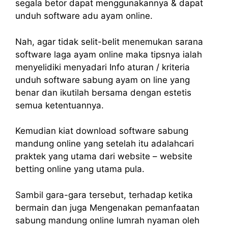
segala betor dapat menggunakannya & dapat
unduh software adu ayam online.
Nah, agar tidak selit-belit menemukan sarana
software laga ayam online maka tipsnya ialah
menyelidiki menyadari Info aturan / kriteria
unduh software sabung ayam on line yang
benar dan ikutilah bersama dengan estetis
semua ketentuannya.
Kemudian kiat download software sabung
mandung online yang setelah itu adalahcari
praktek yang utama dari website – website
betting online yang utama pula.
Sambil gara-gara tersebut, terhadap ketika
bermain dan juga Mengenakan pemanfaatan
sabung mandung online lumrah nyaman oleh