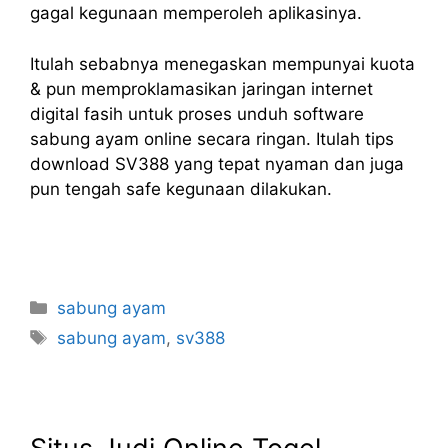
gagal kegunaan memperoleh aplikasinya.
Itulah sebabnya menegaskan mempunyai kuota
& pun memproklamasikan jaringan internet
digital fasih untuk proses unduh software
sabung ayam online secara ringan. Itulah tips
download SV388 yang tepat nyaman dan juga
pun tengah safe kegunaan dilakukan.
K
sabung ayam
a
T
sabung ayam
,
sv388
t
a
e
g
g
o