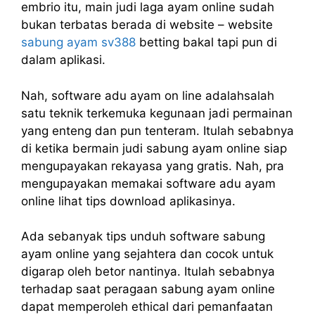
embrio itu, main judi laga ayam online sudah
bukan terbatas berada di website – website
sabung ayam sv388
betting bakal tapi pun di
dalam aplikasi.
Nah, software adu ayam on line adalahsalah
satu teknik terkemuka kegunaan jadi permainan
yang enteng dan pun tenteram. Itulah sebabnya
di ketika bermain judi sabung ayam online siap
mengupayakan rekayasa yang gratis. Nah, pra
mengupayakan memakai software adu ayam
online lihat tips download aplikasinya.
Ada sebanyak tips unduh software sabung
ayam online yang sejahtera dan cocok untuk
digarap oleh betor nantinya. Itulah sebabnya
terhadap saat peragaan sabung ayam online
dapat memperoleh ethical dari pemanfaatan