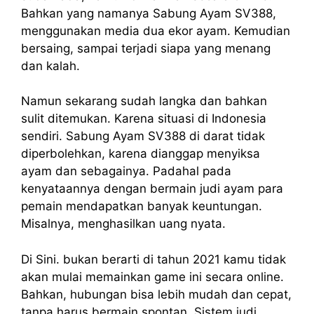
Bahkan yang namanya Sabung Ayam SV388,
menggunakan media dua ekor ayam. Kemudian
bersaing, sampai terjadi siapa yang menang
dan kalah.
Namun sekarang sudah langka dan bahkan
sulit ditemukan. Karena situasi di Indonesia
sendiri. Sabung Ayam SV388 di darat tidak
diperbolehkan, karena dianggap menyiksa
ayam dan sebagainya. Padahal pada
kenyataannya dengan bermain judi ayam para
pemain mendapatkan banyak keuntungan.
Misalnya, menghasilkan uang nyata.
Di Sini. bukan berarti di tahun 2021 kamu tidak
akan mulai memainkan game ini secara online.
Bahkan, hubungan bisa lebih mudah dan cepat,
tanpa harus bermain spontan. Sistem judi