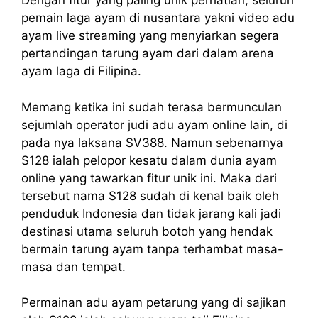
Dengan fitur yang paling unik perhatian, seluruh
pemain laga ayam di nusantara yakni video adu
ayam live streaming yang menyiarkan segera
pertandingan tarung ayam dari dalam arena
ayam laga di Filipina.
Memang ketika ini sudah terasa bermunculan
sejumlah operator judi adu ayam online lain, di
pada nya laksana SV388. Namun sebenarnya
S128 ialah pelopor kesatu dalam dunia ayam
online yang tawarkan fitur unik ini. Maka dari
tersebut nama S128 sudah di kenal baik oleh
penduduk Indonesia dan tidak jarang kali jadi
destinasi utama seluruh botoh yang hendak
bermain tarung ayam tanpa terhambat masa-
masa dan tempat.
Permainan adu ayam petarung yang di sajikan