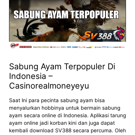
Sabung Ayam Terpopuler Di
Indonesia –
Casinorealmoneyeyu
Saat Ini para pecinta sabung ayam bisa
menyalurkan hobbinya untuk bermain sabung
ayam secara online di Indonesia. Aplikasi tarung
ayam online jadi korban kini dan juga dapat
kembali download SV388 secara percuma. Oleh