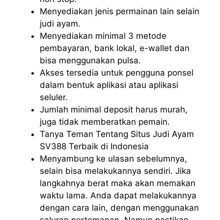
Menyediakan jenis permainan lain selain
judi ayam.
Menyediakan minimal 3 metode
pembayaran, bank lokal, e-wallet dan
bisa menggunakan pulsa.
Akses tersedia untuk pengguna ponsel
dalam bentuk aplikasi atau aplikasi
seluler.
Jumlah minimal deposit harus murah,
juga tidak memberatkan pemain.
Tanya Teman Tentang Situs Judi Ayam
SV388 Terbaik di Indonesia
Menyambung ke ulasan sebelumnya,
selain bisa melakukannya sendiri. Jika
langkahnya berat maka akan memakan
waktu lama. Anda dapat melakukannya
dengan cara lain, dengan menggunakan
saluran pertemanan. Namun pastikan