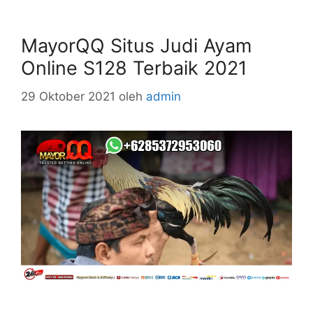
g
g
o
MayorQQ Situs Judi Ayam
r
Online S128 Terbaik 2021
i
29 Oktober 2021
oleh
admin