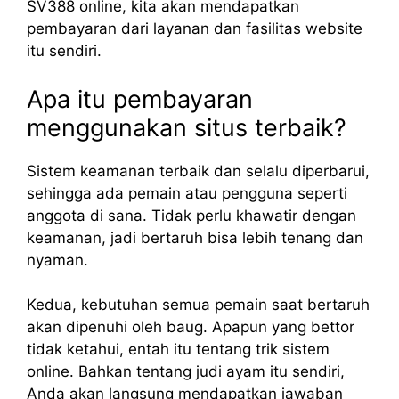
SV388 online, kita akan mendapatkan
pembayaran dari layanan dan fasilitas website
itu sendiri.
Apa itu pembayaran
menggunakan situs terbaik?
Sistem keamanan terbaik dan selalu diperbarui,
sehingga ada pemain atau pengguna seperti
anggota di sana. Tidak perlu khawatir dengan
keamanan, jadi bertaruh bisa lebih tenang dan
nyaman.
Kedua, kebutuhan semua pemain saat bertaruh
akan dipenuhi oleh baug. Apapun yang bettor
tidak ketahui, entah itu tentang trik sistem
online. Bahkan tentang judi ayam itu sendiri,
Anda akan langsung mendapatkan jawaban