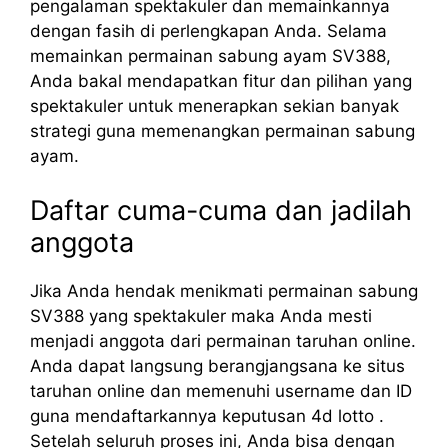
pengalaman spektakuler dan memainkannya
dengan fasih di perlengkapan Anda. Selama
memainkan permainan sabung ayam SV388,
Anda bakal mendapatkan fitur dan pilihan yang
spektakuler untuk menerapkan sekian banyak
strategi guna memenangkan permainan sabung
ayam.
Daftar cuma-cuma dan jadilah
anggota
Jika Anda hendak menikmati permainan sabung
SV388 yang spektakuler maka Anda mesti
menjadi anggota dari permainan taruhan online.
Anda dapat langsung berangjangsana ke situs
taruhan online dan memenuhi username dan ID
guna mendaftarkannya keputusan 4d lotto .
Setelah seluruh proses ini, Anda bisa dengan