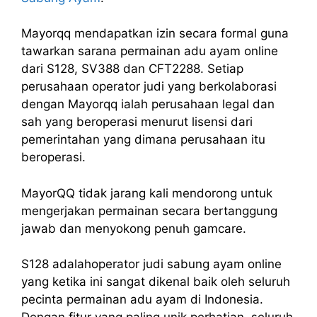
Mayorqq mendapatkan izin secara formal guna
tawarkan sarana permainan adu ayam online
dari S128, SV388 dan CFT2288. Setiap
perusahaan operator judi yang berkolaborasi
dengan Mayorqq ialah perusahaan legal dan
sah yang beroperasi menurut lisensi dari
pemerintahan yang dimana perusahaan itu
beroperasi.
MayorQQ tidak jarang kali mendorong untuk
mengerjakan permainan secara bertanggung
jawab dan menyokong penuh gamcare.
S128 adalahoperator judi sabung ayam online
yang ketika ini sangat dikenal baik oleh seluruh
pecinta permainan adu ayam di Indonesia.