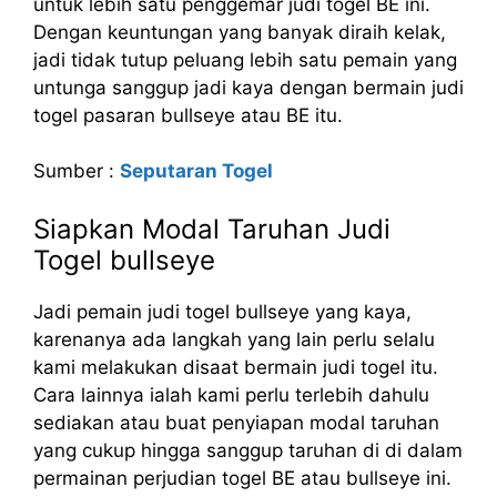
untuk lebih satu penggemar judi togel BE ini.
Dengan keuntungan yang banyak diraih kelak,
jadi tidak tutup peluang lebih satu pemain yang
untunga sanggup jadi kaya dengan bermain judi
togel pasaran bullseye atau BE itu.
Sumber :
Seputaran Togel
Siapkan Modal Taruhan Judi
Togel bullseye
Jadi pemain judi togel bullseye yang kaya,
karenanya ada langkah yang lain perlu selalu
kami melakukan disaat bermain judi togel itu.
Cara lainnya ialah kami perlu terlebih dahulu
sediakan atau buat penyiapan modal taruhan
yang cukup hingga sanggup taruhan di di dalam
permainan perjudian togel BE atau bullseye ini.