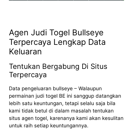
Agen Judi Togel Bullseye
Terpercaya Lengkap Data
Keluaran
Tentukan Bergabung Di Situs
Terpercaya
Data pengeluaran bullseye – Walaupun
permainan judi togel BE ini sanggup datangkan
lebih satu keuntungan, tetapi selalu saja bila
kami tidak betul di dalam masalah tentukan
situs agen togel, karenanya kami akan kesulitan
untuk raih setiap keuntungannya.