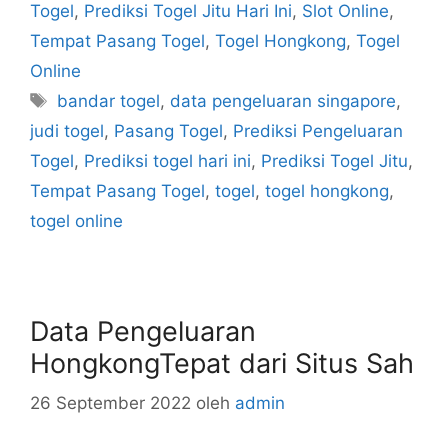
i
Togel
,
Prediksi Togel Jitu Hari Ini
,
Slot Online
,
Tempat Pasang Togel
,
Togel Hongkong
,
Togel
Online
T
bandar togel
,
data pengeluaran singapore
,
a
judi togel
,
Pasang Togel
,
Prediksi Pengeluaran
g
Togel
,
Prediksi togel hari ini
,
Prediksi Togel Jitu
,
Tempat Pasang Togel
,
togel
,
togel hongkong
,
togel online
Data Pengeluaran
HongkongTepat dari Situs Sah
26 September 2022
oleh
admin