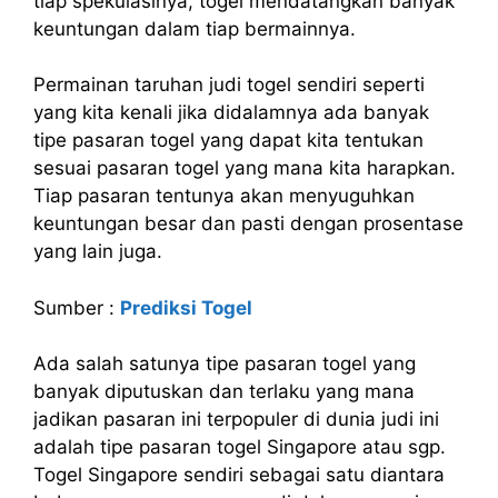
tiap spekulasinya, togel mendatangkan banyak
keuntungan dalam tiap bermainnya.
Permainan taruhan judi togel sendiri seperti
yang kita kenali jika didalamnya ada banyak
tipe pasaran togel yang dapat kita tentukan
sesuai pasaran togel yang mana kita harapkan.
Tiap pasaran tentunya akan menyuguhkan
keuntungan besar dan pasti dengan prosentase
yang lain juga.
Sumber :
Prediksi Togel
Ada salah satunya tipe pasaran togel yang
banyak diputuskan dan terlaku yang mana
jadikan pasaran ini terpopuler di dunia judi ini
adalah tipe pasaran togel Singapore atau sgp.
Togel Singapore sendiri sebagai satu diantara