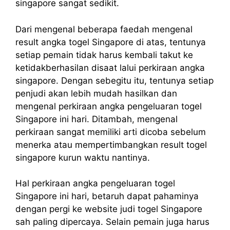
singapore sangat sedikit.
Dari mengenal beberapa faedah mengenal
result angka togel Singapore di atas, tentunya
setiap pemain tidak harus kembali takut ke
ketidakberhasilan disaat lalui perkiraan angka
singapore. Dengan sebegitu itu, tentunya setiap
penjudi akan lebih mudah hasilkan dan
mengenal perkiraan angka pengeluaran togel
Singapore ini hari. Ditambah, mengenal
perkiraan sangat memiliki arti dicoba sebelum
menerka atau mempertimbangkan result togel
singapore kurun waktu nantinya.
Hal perkiraan angka pengeluaran togel
Singapore ini hari, betaruh dapat pahaminya
dengan pergi ke website judi togel Singapore
sah paling dipercaya. Selain pemain juga harus