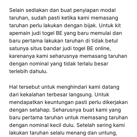
Selain sediakan dan buat penyiapan modal
taruhan, sudah pasti ketika kami memasang
taruhan perlu lakukan dengan bijak. Untuk kit
apemain judi togel BE yang baru memulai dan
baru pertama lakukan taruhan di tidak betul
satunya situs bandar judi togel BE online,
karenanya kami seharusnya memasang taruhan
dengan nominal yang tidak terlalu besar
terlebih dahulu.
Hal tersebut untuk menghindari kami datang
dari kekalahan terbesar langsung. Untuk
mendapatkan keuntungan pasti perlu dikerjakan
dengan setahap. Seharusnya buat kami yang
baru pertama taruhan untuk memasang taruhan
dengan nominal kecil dulu. Setelah sering kami
lakukan taruhan selalu menang dan untung,