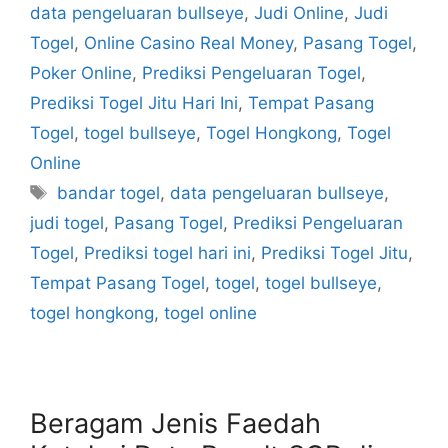
a
data pengeluaran bullseye
,
Judi Online
,
Judi
t
Togel
,
Online Casino Real Money
,
Pasang Togel
,
e
Poker Online
,
Prediksi Pengeluaran Togel
,
g
Prediksi Togel Jitu Hari Ini
,
Tempat Pasang
o
r
Togel
,
togel bullseye
,
Togel Hongkong
,
Togel
i
Online
T
bandar togel
,
data pengeluaran bullseye
,
a
judi togel
,
Pasang Togel
,
Prediksi Pengeluaran
g
Togel
,
Prediksi togel hari ini
,
Prediksi Togel Jitu
,
Tempat Pasang Togel
,
togel
,
togel bullseye
,
togel hongkong
,
togel online
Beragam Jenis Faedah