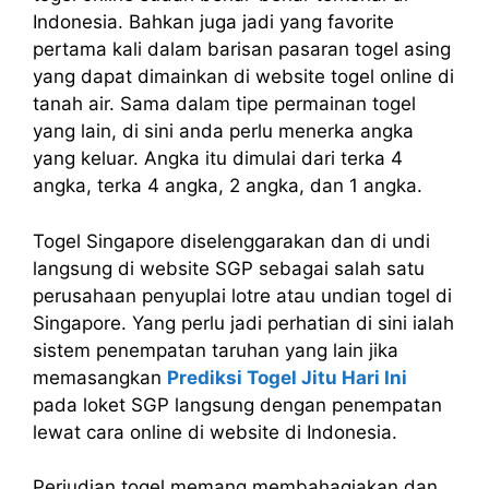
Indonesia. Bahkan juga jadi yang favorite
pertama kali dalam barisan pasaran togel asing
yang dapat dimainkan di website togel online di
tanah air. Sama dalam tipe permainan togel
yang lain, di sini anda perlu menerka angka
yang keluar. Angka itu dimulai dari terka 4
angka, terka 4 angka, 2 angka, dan 1 angka.
Togel Singapore diselenggarakan dan di undi
langsung di website SGP sebagai salah satu
perusahaan penyuplai lotre atau undian togel di
Singapore. Yang perlu jadi perhatian di sini ialah
sistem penempatan taruhan yang lain jika
memasangkan
Prediksi Togel Jitu Hari Ini
pada loket SGP langsung dengan penempatan
lewat cara online di website di Indonesia.
Perjudian togel memang membahagiakan dan