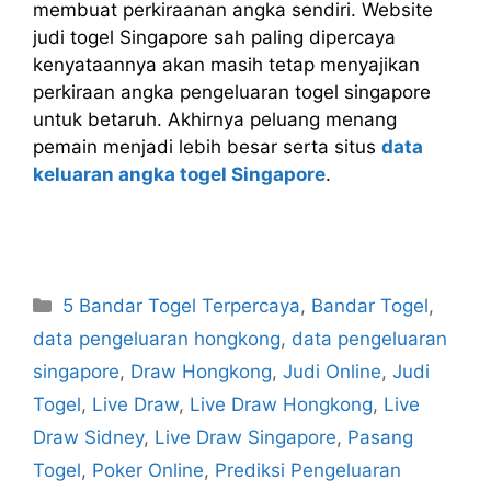
membuat perkiraanan angka sendiri. Website
judi togel Singapore sah paling dipercaya
kenyataannya akan masih tetap menyajikan
perkiraan angka pengeluaran togel singapore
untuk betaruh. Akhirnya peluang menang
pemain menjadi lebih besar serta situs
data
keluaran angka togel Singapore
.
K
5 Bandar Togel Terpercaya
,
Bandar Togel
,
a
data pengeluaran hongkong
,
data pengeluaran
t
singapore
,
Draw Hongkong
,
Judi Online
,
Judi
e
Togel
,
Live Draw
,
Live Draw Hongkong
,
Live
g
Draw Sidney
,
Live Draw Singapore
,
Pasang
o
r
Togel
,
Poker Online
,
Prediksi Pengeluaran