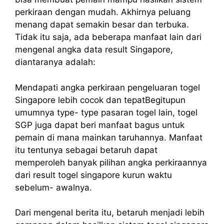
perkiraan dengan mudah. Akhirnya peluang
menang dapat semakin besar dan terbuka.
Tidak itu saja, ada beberapa manfaat lain dari
mengenal angka data result Singapore,
diantaranya adalah:
Mendapati angka perkiraan pengeluaran togel
Singapore lebih cocok dan tepatBegitupun
umumnya type- type pasaran togel lain, togel
SGP juga dapat beri manfaat bagus untuk
pemain di mana mainkan taruhannya. Manfaat
itu tentunya sebagai betaruh dapat
memperoleh banyak pilihan angka perkiraannya
dari result togel singapore kurun waktu
sebelum- awalnya.
Dari mengenal berita itu, betaruh menjadi lebih