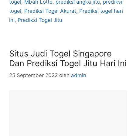
togel
,
Mbah Lotto
,
prediksi angka jitu
,
prediksi
g
togel
,
Prediksi Togel Akurat
,
Prediksi togel hari
ini
,
Prediksi Togel Jitu
Situs Judi Togel Singapore
Dan Prediksi Togel Jitu Hari Ini
25 September 2022
oleh
admin