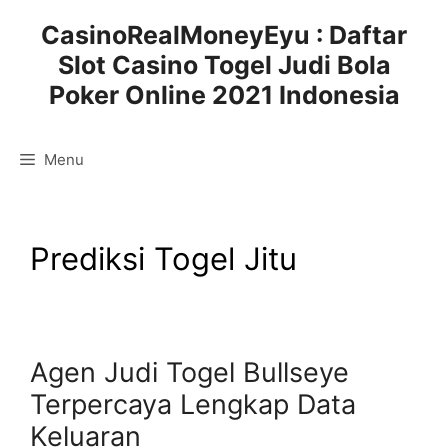
Langsung
CasinoRealMoneyEyu : Daftar
ke
Slot Casino Togel Judi Bola
isi
Poker Online 2021 Indonesia
Menu
Prediksi Togel Jitu
Agen Judi Togel Bullseye
Terpercaya Lengkap Data
Keluaran