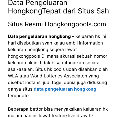
Data Pengeluaran
HongkongTepat dari Situs Sah
Situs Resmi Hongkongpools.com
Data pengeluaran hongkong –
Keluaran hk ini
hari disebutkan syah kalau ambil information
keluaran hongkong segera lewat
hongkongpools Di mana akurasi sebuah nomor
keluaran hk ini tidak bisa ditunaikan secara
asal-asalan. Situs hk pools udah disahkan oleh
WLA atau World Lotteries Associaton yang
disebut instansi judi togel dunia juga didukung
danya situs
data pengeluaran hongkong
terupdate.
Beberapa bettor bisa menyaksikan keluaran hk
malam hari ini lewat feature live draw hk