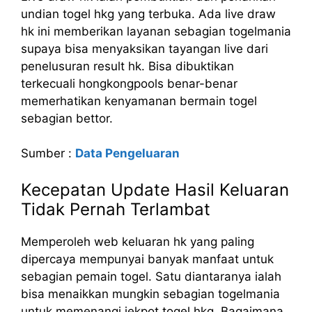
undian togel hkg yang terbuka. Ada live draw
hk ini memberikan layanan sebagian togelmania
supaya bisa menyaksikan tayangan live dari
penelusuran result hk. Bisa dibuktikan
terkecuali hongkongpools benar-benar
memerhatikan kenyamanan bermain togel
sebagian bettor.
Sumber :
Data Pengeluaran
Kecepatan Update Hasil Keluaran
Tidak Pernah Terlambat
Memperoleh web keluaran hk yang paling
dipercaya mempunyai banyak manfaat untuk
sebagian pemain togel. Satu diantaranya ialah
bisa menaikkan mungkin sebagian togelmania
untuk memenangi jekpot togel hkg. Bagaimana