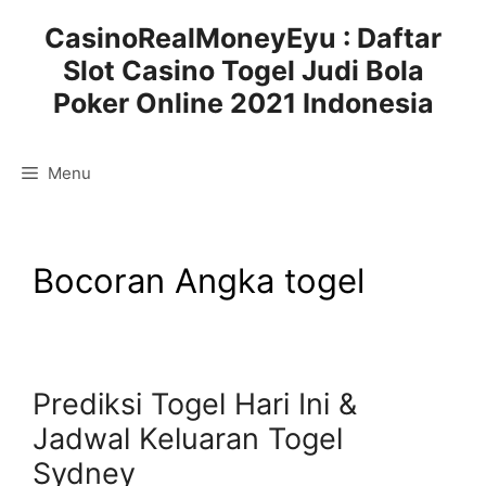
Langsung
CasinoRealMoneyEyu : Daftar
ke
Slot Casino Togel Judi Bola
isi
Poker Online 2021 Indonesia
Menu
Bocoran Angka togel
Prediksi Togel Hari Ini &
Jadwal Keluaran Togel
Sydney