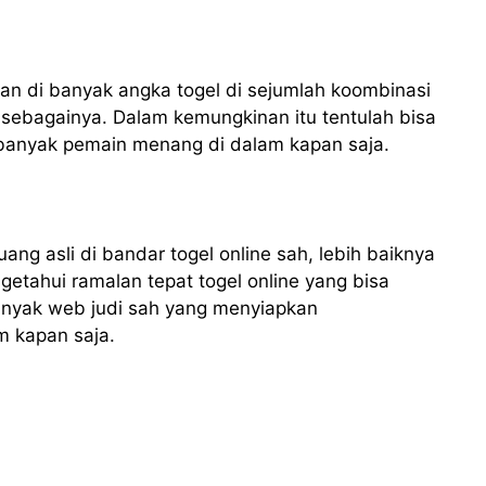
 di banyak angka togel di sejumlah koombinasi
 sebagainya. Dalam kemungkinan itu tentulah bisa
anyak pemain menang di dalam kapan saja.
g asli di bandar togel online sah, lebih baiknya
etahui ramalan tepat togel online yang bisa
banyak web judi sah yang menyiapkan
 kapan saja.