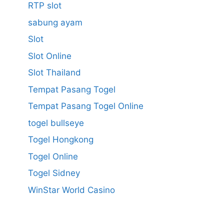
RTP slot
sabung ayam
Slot
Slot Online
Slot Thailand
Tempat Pasang Togel
Tempat Pasang Togel Online
togel bullseye
Togel Hongkong
Togel Online
Togel Sidney
WinStar World Casino