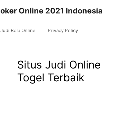
Poker Online 2021 Indonesia
Judi Bola Online
Privacy Policy
Situs Judi Online
Togel Terbaik