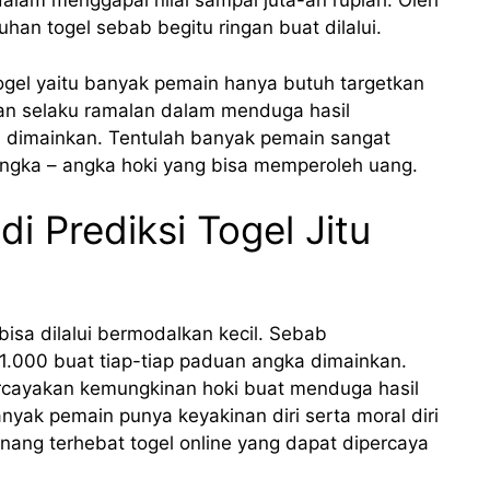
alam menggapai nilai sampai juta-an rupiah. Oleh
han togel sebab begitu ringan buat dilalui.
togel yaitu banyak pemain hanya butuh targetkan
an selaku ramalan dalam menduga hasil
l dimainkan. Tentulah banyak pemain sangat
gka – angka hoki yang bisa memperoleh uang.
i Prediksi Togel Jitu
isa dilalui bermodalkan kecil. Sebab
1.000 buat tiap-tiap paduan angka dimainkan.
rcayakan kemungkinan hoki buat menduga hasil
yak pemain punya keyakinan diri serta moral diri
nang terhebat togel online yang dapat dipercaya