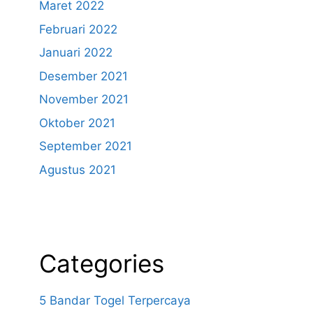
Maret 2022
Februari 2022
Januari 2022
Desember 2021
November 2021
Oktober 2021
September 2021
Agustus 2021
Categories
5 Bandar Togel Terpercaya