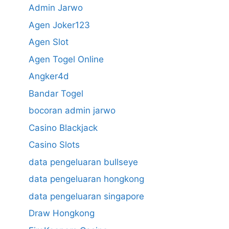
Admin Jarwo
Agen Joker123
Agen Slot
Agen Togel Online
Angker4d
Bandar Togel
bocoran admin jarwo
Casino Blackjack
Casino Slots
data pengeluaran bullseye
data pengeluaran hongkong
data pengeluaran singapore
Draw Hongkong