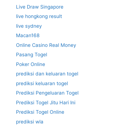
Live Draw Singapore
live hongkong result
live sydney
Macan168
Online Casino Real Money
Pasang Togel
Poker Online
prediksi dan keluaran togel
prediksi keluaran togel
Prediksi Pengeluaran Togel
Prediksi Togel Jitu Hari Ini
Prediksi Togel Online
prediksi wla