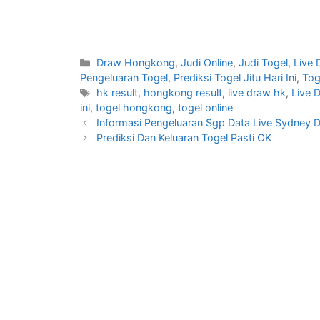
K
Draw Hongkong
,
Judi Online
,
Judi Togel
,
Live 
a
Pengeluaran Togel
,
Prediksi Togel Jitu Hari Ini
,
Tog
t
T
hk result
,
hongkong result
,
live draw hk
,
Live 
e
a
ini
,
togel hongkong
,
togel online
g
g
Informasi Pengeluaran Sgp Data Live Sydney 
o
Prediksi Dan Keluaran Togel Pasti OK
r
i