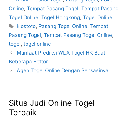
t
Online
,
Tempat Pasang Togel
,
Tempat Pasang
e
Togel Online
,
Togel Hongkong
,
Togel Online
g
T
kiostoto
,
Pasang Togel Online
,
Tempat
o
a
r
Pasang Togel
,
Tempat Pasang Togel Online
,
g
i
togel
,
togel online
Manfaat Prediksi WLA Togel HK Buat
Beberapa Bettor
Agen Togel Online Dengan Sensasinya
Situs Judi Online Togel
Terbaik