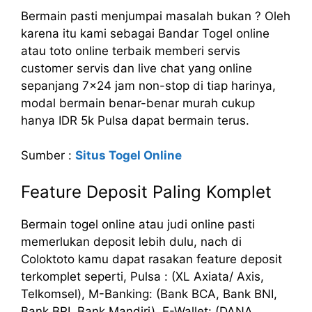
Bermain pasti menjumpai masalah bukan ? Oleh
karena itu kami sebagai Bandar Togel online
atau toto online terbaik memberi servis
customer servis dan live chat yang online
sepanjang 7×24 jam non-stop di tiap harinya,
modal bermain benar-benar murah cukup
hanya IDR 5k Pulsa dapat bermain terus.
Sumber :
Situs Togel Online
Feature Deposit Paling Komplet
Bermain togel online atau judi online pasti
memerlukan deposit lebih dulu, nach di
Coloktoto kamu dapat rasakan feature deposit
terkomplet seperti, Pulsa : (XL Axiata/ Axis,
Telkomsel), M-Banking: (Bank BCA, Bank BNI,
Bank BRI, Bank Mandiri), E-Wallet: (DANA,