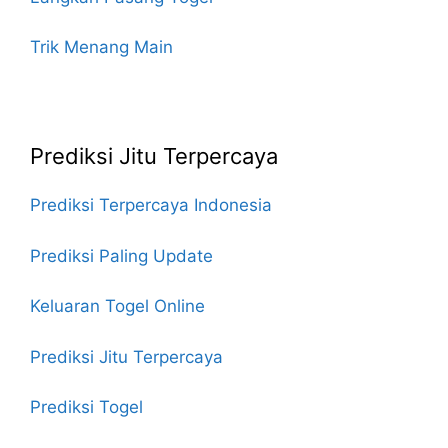
Trik Menang Main
Prediksi Jitu Terpercaya
Prediksi Terpercaya Indonesia
Prediksi Paling Update
Keluaran Togel Online
Prediksi Jitu Terpercaya
Prediksi Togel