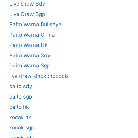
Live Draw Sdy
Live Draw Sgp
Paito Warna Bullseye
Paito Warna China
Paito Warna Hk
Paito Warna Sdy
Paito Warna Sgp
live draw kingkongpools
paito sdy
paito sgp
paito hk
kocok hk
kocok sgp
kocok sdy