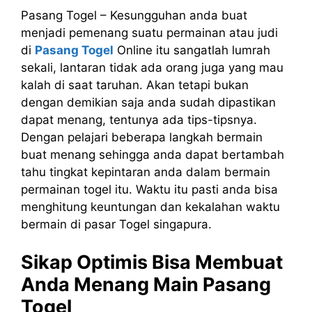
Pasang Togel – Kesungguhan anda buat
menjadi pemenang suatu permainan atau judi
di
Pasang Togel
Online itu sangatlah lumrah
sekali, lantaran tidak ada orang juga yang mau
kalah di saat taruhan. Akan tetapi bukan
dengan demikian saja anda sudah dipastikan
dapat menang, tentunya ada tips-tipsnya.
Dengan pelajari beberapa langkah bermain
buat menang sehingga anda dapat bertambah
tahu tingkat kepintaran anda dalam bermain
permainan togel itu. Waktu itu pasti anda bisa
menghitung keuntungan dan kekalahan waktu
bermain di pasar Togel singapura.
Sikap Optimis Bisa Membuat
Anda Menang Main Pasang
Togel