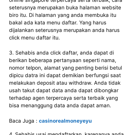
seterusnya merupakan buka halaman website
biro itu. Di halaman yang anda membuka itu
bakal ada kata menu daftar. Yang harus
dijalankan seterusnya merupakan anda harus
click menu daftar itu.
3. Sehabis anda click daftar, anda dapat di
berikan beberapa pertanyaan seperti nama,
nomor telpon, alamat yang penting berisi betul
dipicu datra ini dapat demikian berfungsi saat
melakukan deposit atau withdraw. Anda tidak
usah takut dapat data anda dapat dibongkar
terhadap agen terpercaya serta terbaik yang
bisa menanggung data anda dapat aman.
Baca Juga :
casinorealmoneyeyu
4. Sehabis usai mendaftarkan, karenanya anda