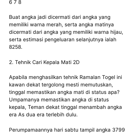
6 7 8
Buat angka jadi dicermati dari angka yang
memiliki warna merah, serta angka matinya
dicermati dari angka yang memiliki warna hijau,
serta estimasi pengeluaran selanjutnya ialah
8258.
2. Tehnik Cari Kepala Mati 2D
Apabila menghasilkan tehnik Ramalan Togel ini
kawan dekat tergolong mesti memutuskan,
tinggal memastikan angka mati di status apa?
Umpamanya memastikan angka di status
kepala, Teman dekat tinggal menambah angka
era As dua era terlebih dulu.
Perumpamaannya hari sabtu tampil angka 3799