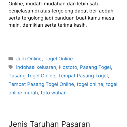
Online, mudah-mudahan dari lebih satu
penjelasan di atas tergolong dapat berfaedah
serta tergolong jadi panduan buat kamu masa
main, demikian serta terima kasih.
K
Judi Online
,
Togel Online
a
T
indohasilkeluaran
,
kiostoto
,
Pasang Togel
,
t
a
Pasang Togel Online
,
Tempat Pasang Togel
,
e
g
Tempat Pasang Togel Online
,
togel online
,
togel
g
online murah
,
toto wuhan
o
r
i
Jenis Taruhan Pasaran