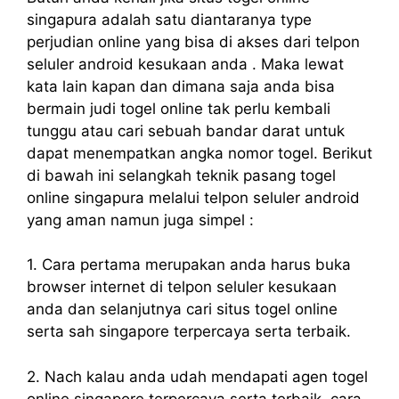
singapura adalah satu diantaranya type
perjudian online yang bisa di akses dari telpon
seluler android kesukaan anda . Maka lewat
kata lain kapan dan dimana saja anda bisa
bermain judi togel online tak perlu kembali
tunggu atau cari sebuah bandar darat untuk
dapat menempatkan angka nomor togel. Berikut
di bawah ini selangkah teknik pasang togel
online singapura melalui telpon seluler android
yang aman namun juga simpel :
1. Cara pertama merupakan anda harus buka
browser internet di telpon seluler kesukaan
anda dan selanjutnya cari situs togel online
serta sah singapore terpercaya serta terbaik.
2. Nach kalau anda udah mendapati agen togel
online singapore terpercaya serta terbaik, cara