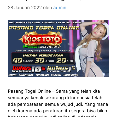
28 Januari 2022
oleh
admin
Pasang Togel Online – Sama yang telah kita
semuanya kenali sekarang di Indonesia telah
ada pembatasan semua wujud judi. Yang mana
oleh karena ada peraturan itu segera bisa bikin