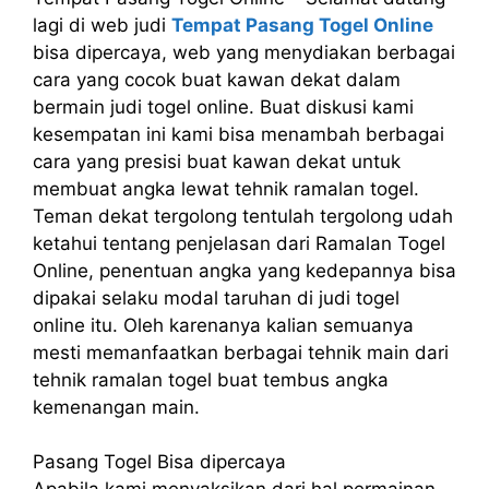
lagi di web judi
Tempat Pasang Togel Online
bisa dipercaya, web yang menydiakan berbagai
cara yang cocok buat kawan dekat dalam
bermain judi togel online. Buat diskusi kami
kesempatan ini kami bisa menambah berbagai
cara yang presisi buat kawan dekat untuk
membuat angka lewat tehnik ramalan togel.
Teman dekat tergolong tentulah tergolong udah
ketahui tentang penjelasan dari Ramalan Togel
Online, penentuan angka yang kedepannya bisa
dipakai selaku modal taruhan di judi togel
online itu. Oleh karenanya kalian semuanya
mesti memanfaatkan berbagai tehnik main dari
tehnik ramalan togel buat tembus angka
kemenangan main.
Pasang Togel Bisa dipercaya