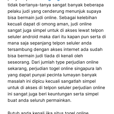
tidak bertanya-tanya sangat banyak beberapa
pelaku judi yang cenderung menunjuk supaya
bisa bermain judi online. Sebagai kelebihan
kecuali dapat di omong aman, judi online
sangat juga simpel untuk di akses lewat telpon
seluler android maka dari itu kapan pun serta di
mana saja sepanjang telpon seluler anda
tersambung dengan akses internet ada sudah
bisa bermain judi tiada di kenali oleh
seseorang. Dari jumlah type perjudian online
sekarang, perjudian togel online singapura lah
yang dapat punyai pecinta lumayan banyak
masalah ini dipicu kecuali sangatlah simpel
untuk di akses di telpon seluler perjudian online
ini sangat juga beri keuntungan serta simpel
buat anda seluruh permainkan.
Butuh anda kenali jika situs togel online