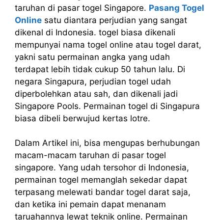
taruhan di pasar togel Singapore.
Pasang Togel
Online
satu diantara perjudian yang sangat
dikenal di Indonesia. togel biasa dikenali
mempunyai nama togel online atau togel darat,
yakni satu permainan angka yang udah
terdapat lebih tidak cukup 50 tahun lalu. Di
negara Singapura, perjudian togel udah
diperbolehkan atau sah, dan dikenali jadi
Singapore Pools. Permainan togel di Singapura
biasa dibeli berwujud kertas lotre.
Dalam Artikel ini, bisa mengupas berhubungan
macam-macam taruhan di pasar togel
singapore. Yang udah tersohor di Indonesia,
permainan togel memanglah sekedar dapat
terpasang melewati bandar togel darat saja,
dan ketika ini pemain dapat menanam
taruahannya lewat teknik online. Permainan