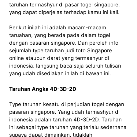
taruhan termashyur di pasar togel singapore,
yang dapat diperjelas terhadap kamu ini kali.
Berikut inilah ini adalah macam-macam
taruahan, yang berada pada dalam togel
dengan pasaran singapore. Dan peroleh info
sejumlah type taruhan judi toto Singapore
online ataupun darat yang termashyur di
indonesia. langsung baca saja seluruh tulisan
yang udah disediakan inilah di bawah ini.
Taruhan Angka 4D-3D-2D
Type taruhan kesatu di perjudian togel dengan
pasaran singapore. Yang udah termashyur di
indonesia adalah taruhan 4D-3D-2D. Taruhan
ini sebagai type taruhan yang terlalu sederhana
supaya dapat dimainkan. tidaklah