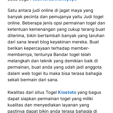
Satu antara judi online di jagat maya yang
banyak pecinta dan pemujanya yaitu Judi togel
online. Beberapa jenis opsi permainan togel dan
ketentuan kemenangan yang cukup terang buat
diterima, bikin bertambah banyak yang taruhan
dari sana lewat blog keyakinan mereka. Buat
berikan kepercayaan terhadap member-
membernya, tentunya Bandar togel telah
melangkah dan teknik yang demikian baik di
permainan, buat anda yang udah jadi anggota
dalam web togel itu maka bisa terasa bahagia
sekali bermain dari sana.
Kwalitas dari situs Togel
Kiostoto
yang bagus
dapat siapkan permainan togel yang miliki
kualitas dan menyediakan layanan yang
pastinya dapat bikin anda terasa bahagia di