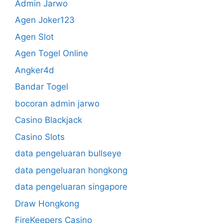
Admin Jarwo
Agen Joker123
Agen Slot
Agen Togel Online
Angker4d
Bandar Togel
bocoran admin jarwo
Casino Blackjack
Casino Slots
data pengeluaran bullseye
data pengeluaran hongkong
data pengeluaran singapore
Draw Hongkong
FireKeepers Casino