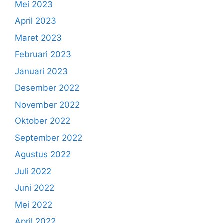
Mei 2023
April 2023
Maret 2023
Februari 2023
Januari 2023
Desember 2022
November 2022
Oktober 2022
September 2022
Agustus 2022
Juli 2022
Juni 2022
Mei 2022
April 2022