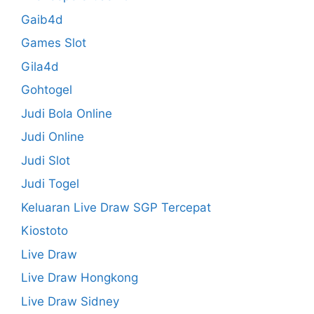
Gaib4d
Games Slot
Gila4d
Gohtogel
Judi Bola Online
Judi Online
Judi Slot
Judi Togel
Keluaran Live Draw SGP Tercepat
Kiostoto
Live Draw
Live Draw Hongkong
Live Draw Sidney