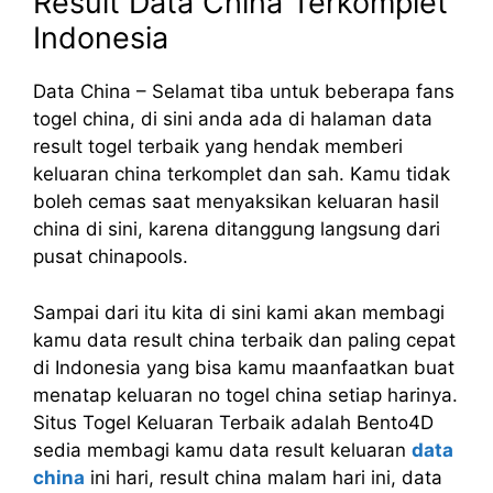
Result Data China Terkomplet
Indonesia
Data China – Selamat tiba untuk beberapa fans
togel china, di sini anda ada di halaman data
result togel terbaik yang hendak memberi
keluaran china terkomplet dan sah. Kamu tidak
boleh cemas saat menyaksikan keluaran hasil
china di sini, karena ditanggung langsung dari
pusat chinapools.
Sampai dari itu kita di sini kami akan membagi
kamu data result china terbaik dan paling cepat
di Indonesia yang bisa kamu maanfaatkan buat
menatap keluaran no togel china setiap harinya.
Situs Togel Keluaran Terbaik adalah Bento4D
sedia membagi kamu data result keluaran
data
china
ini hari, result china malam hari ini, data