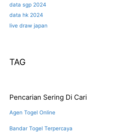
data sgp 2024
data hk 2024
live draw japan
TAG
Pencarian Sering Di Cari
Agen Togel Online
Bandar Togel Terpercaya