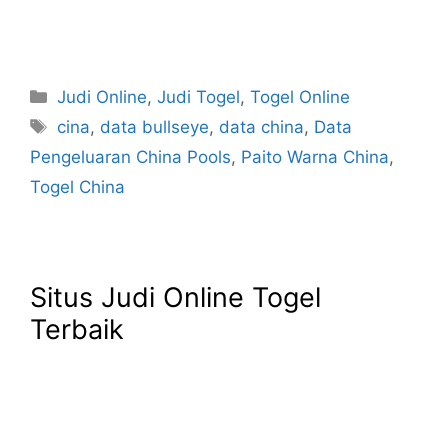
K
Judi Online
,
Judi Togel
,
Togel Online
a
T
cina
,
data bullseye
,
data china
,
Data
t
a
Pengeluaran China Pools
,
Paito Warna China
,
e
g
Togel China
g
o
r
i
Situs Judi Online Togel
Terbaik