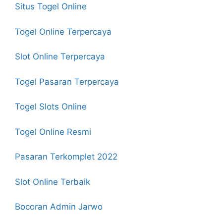
Situs Togel Online
Togel Online Terpercaya
Slot Online Terpercaya
Togel Pasaran Terpercaya
Togel Slots Online
Togel Online Resmi
Pasaran Terkomplet 2022
Slot Online Terbaik
Bocoran Admin Jarwo