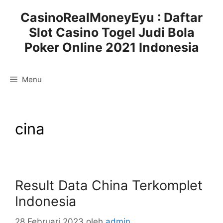
Langsung
CasinoRealMoneyEyu : Daftar
ke
Slot Casino Togel Judi Bola
isi
Poker Online 2021 Indonesia
Menu
cina
Result Data China Terkomplet
Indonesia
28 Februari 2023
oleh
admin