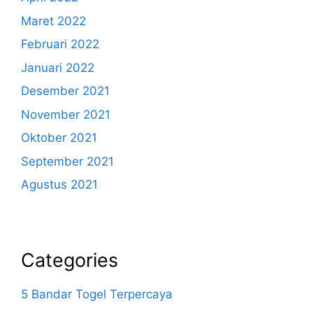
Maret 2022
Februari 2022
Januari 2022
Desember 2021
November 2021
Oktober 2021
September 2021
Agustus 2021
Categories
5 Bandar Togel Terpercaya