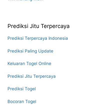
Prediksi Jitu Terpercaya
Prediksi Terpercaya Indonesia
Prediksi Paling Update
Keluaran Togel Online
Prediksi Jitu Terpercaya
Prediksi Togel
Bocoran Togel