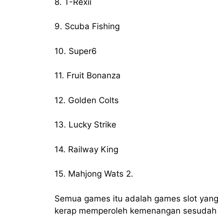
8. T-Rexii
9. Scuba Fishing
10. Super6
11. Fruit Bonanza
12. Golden Colts
13. Lucky Strike
14. Railway King
15. Mahjong Wats 2.
Semua games itu adalah games slot yang
kerap memperoleh kemenangan sesudah b