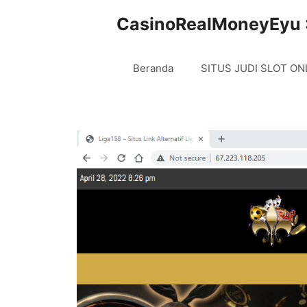
Langsung
CasinoRealMoneyEyu : 
ke
isi
Beranda
SITUS JUDI SLOT ON