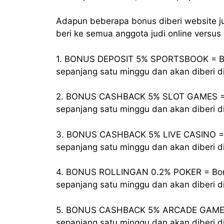
Adapun beberapa bonus diberi website ju
beri ke semua anggota judi online versus 
1. BONUS DEPOSIT 5% SPORTSBOOK = Bonu
sepanjang satu minggu dan akan diberi di
2. BONUS CASHBACK 5% SLOT GAMES = Bo
sepanjang satu minggu dan akan diberi di
3. BONUS CASHBACK 5% LIVE CASINO = Bo
sepanjang satu minggu dan akan diberi di
4. BONUS ROLLINGAN 0.2% POKER = Bonus
sepanjang satu minggu dan akan diberi di
5. BONUS CASHBACK 5% ARCADE GAME = B
sepanjang satu minggu dan akan diberi di