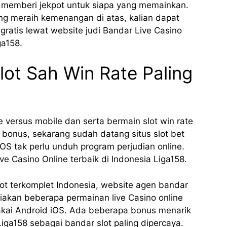
 memberi jekpot untuk siapa yang memainkan.
ng meraih kemenangan di atas, kalian dapat
gratis lewat website judi Bandar Live Casino
ga158.
lot Sah Win Rate Paling
e versus mobile dan serta bermain slot win rate
li bonus, sekarang sudah datang situs slot bet
OS tak perlu unduh program perjudian online.
e Casino Online terbaik di Indonesia Liga158.
lot terkomplet Indonesia, website agen bandar
ediakan beberapa permainan live Casino online
kai Android iOS. Ada beberapa bonus menarik
Liga158 sebagai bandar slot paling dipercaya.