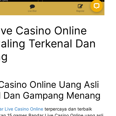
ve Casino Online
aling Terkenal Dan
ng
asino Online Uang Asli
al Dan Gampang Menang
r Live Casino Online
terpercaya dan terbaik
an 15 games Bandar Live Casino Online uang asli