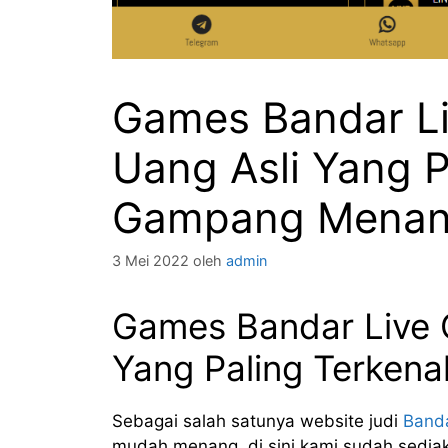
Games Bandar Li
Uang Asli Yang P
Gampang Mena
3 Mei 2022
oleh
admin
Games Bandar Live C
Yang Paling Terken
Sebagai salah satunya website judi
Banda
mudah menang, di sini kami sudah sediak