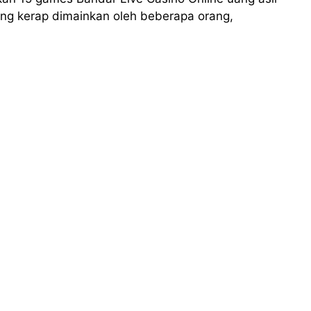
g kerap dimainkan oleh beberapa orang,