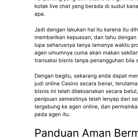
kotak live chat yang berada di sudut ka
apa.
Jadi dengan lakukan hal itu karena itu 
memberikan kepuasan, dan tahu dengan be
lupa seharusnya tanya lamanya waktu p
agen umumnya cuma akan makan sekitara
transaksi bisnis tanpa penangguhan bila 
Dengan begitu, sekarang anda dapat me
judi online Casino secara benar, terutama
bisnis ini telah dilaksanakan secara bet
penipuan semestinya telah lenyap dari sek
tergabung ke agen online, dan permainka
pada agen itu.
Panduan Aman Berma