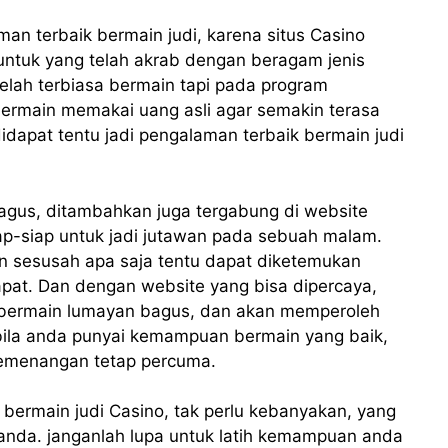
an terbaik bermain judi, karena situs Casino
i untuk yang telah akrab dengan beragam jenis
telah terbiasa bermain tapi pada program
bermain memakai uang asli agar semakin terasa
apat tentu jadi pengalaman terbaik bermain judi
agus, ditambahkan juga tergabung di website
siap-siap untuk jadi jutawan pada sebuah malam.
 sesusah apa saja tentu dapat diketemukan
at. Dan dengan website yang bisa dipercaya,
 bermain lumayan bagus, dan akan memperoleh
 bila anda punyai kemampuan bermain yang baik,
kemenangan tetap percuma.
 bermain judi Casino, tak perlu kebanyakan, yang
anda. janganlah lupa untuk latih kemampuan anda