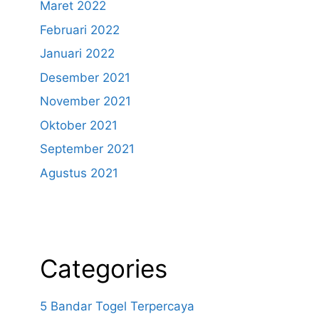
Maret 2022
Februari 2022
Januari 2022
Desember 2021
November 2021
Oktober 2021
September 2021
Agustus 2021
Categories
5 Bandar Togel Terpercaya