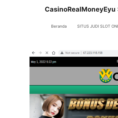
Langsung
CasinoRealMoneyEyu : 
ke
isi
Beranda
SITUS JUDI SLOT ON