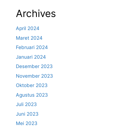
Archives
April 2024
Maret 2024
Februari 2024
Januari 2024
Desember 2023
November 2023
Oktober 2023
Agustus 2023
Juli 2023
Juni 2023
Mei 2023