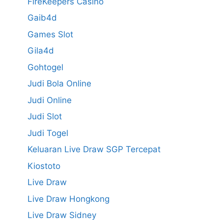
FireKeepers Casino
Gaib4d
Games Slot
Gila4d
Gohtogel
Judi Bola Online
Judi Online
Judi Slot
Judi Togel
Keluaran Live Draw SGP Tercepat
Kiostoto
Live Draw
Live Draw Hongkong
Live Draw Sidney