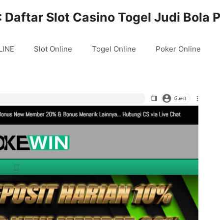
Daftar Slot Casino Togel Judi Bola 
LINE
Slot Online
Togel Online
Poker Online