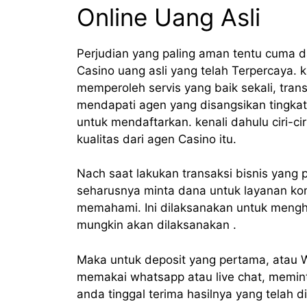
Online Uang Asli
Perjudian yang paling aman tentu cuma d
Casino uang asli yang telah Terpercaya. 
memperoleh servis yang baik sekali, trans
mendapati agen yang disangsikan tingkat
untuk mendaftarkan. kenali dahulu ciri-ci
kualitas dari agen Casino itu.
Nach saat lakukan transaksi bisnis yang 
seharusnya minta dana untuk layanan ko
memahami. Ini dilaksanakan untuk menghi
mungkin akan dilaksanakan .
Maka untuk deposit yang pertama, atau 
memakai whatsapp atau live chat, memi
anda tinggal terima hasilnya yang telah 