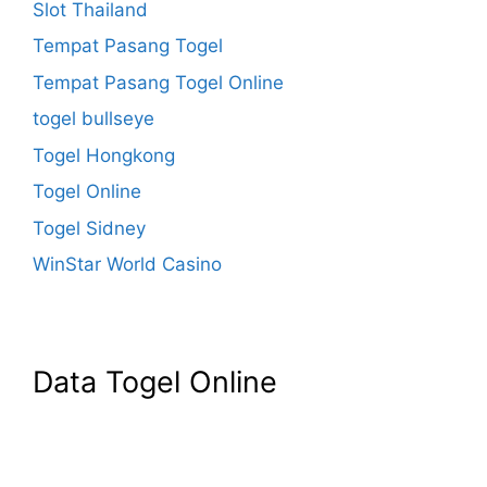
Slot Thailand
Tempat Pasang Togel
Tempat Pasang Togel Online
togel bullseye
Togel Hongkong
Togel Online
Togel Sidney
WinStar World Casino
Data Togel Online