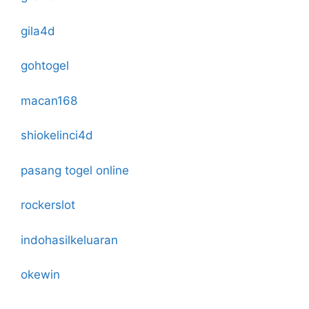
gila4d
gohtogel
macan168
shiokelinci4d
pasang togel online
rockerslot
indohasilkeluaran
okewin