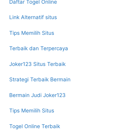
Daftar Togel Online
Link Alternatif situs
Tips Memilih Situs
Terbaik dan Terpercaya
Joker123 Situs Terbaik
Strategi Terbaik Bermain
Bermain Judi Joker123
Tips Memilih Situs
Togel Online Terbaik