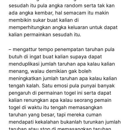
sesudah itu pula angka random serta tak kan
ada angka kembar, hal semacam itu makin
membikin sukar buat kalian di
memperhitungkan angka keluaran untuk dapat
kalian permainkan sesudah itu.
– mengattur tempo penempatan taruhan pula
butuh di ingat buat kalian supaya dapat
menduplikasi jumlah taruhan apa kalau kalian
menang, walau demikian gak boleh
meningkatkan jumlah taruhan apa kalau kalian
tengah kalah. Satu emosi pula punyai banyak
pengaruh di permainan togel ini serta dapat
kalian renungkan apa kalau seorang pemain
togel di waktu itu tengah memasangkan
taruhan yang besar, tapi mereka cuman
mendapati kekalahan bukanlah turunkan jumlah
taruhan atau stop di memasangkan taruhan