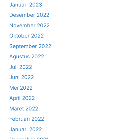
Januari 2023
Desember 2022
November 2022
Oktober 2022
September 2022
Agustus 2022
Juli 2022
Juni 2022
Mei 2022
April 2022
Maret 2022
Februari 2022
Januari 2022