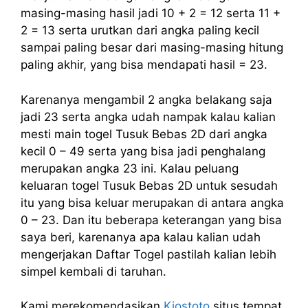
masing-masing hasil jadi 10 + 2 = 12 serta 11 +
2 = 13 serta urutkan dari angka paling kecil
sampai paling besar dari masing-masing hitung
paling akhir, yang bisa mendapati hasil = 23.
Karenanya mengambil 2 angka belakang saja
jadi 23 serta angka udah nampak kalau kalian
mesti main togel Tusuk Bebas 2D dari angka
kecil 0 – 49 serta yang bisa jadi penghalang
merupakan angka 23 ini. Kalau peluang
keluaran togel Tusuk Bebas 2D untuk sesudah
itu yang bisa keluar merupakan di antara angka
0 – 23. Dan itu beberapa keterangan yang bisa
saya beri, karenanya apa kalau kalian udah
mengerjakan Daftar Togel pastilah kalian lebih
simpel kembali di taruhan.
Kami merekomendasikan
Kiostoto
situs tempat