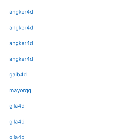
angker4d
angker4d
angker4d
angker4d
gaib4d
mayorqq
gila4d
gila4d
gila4d