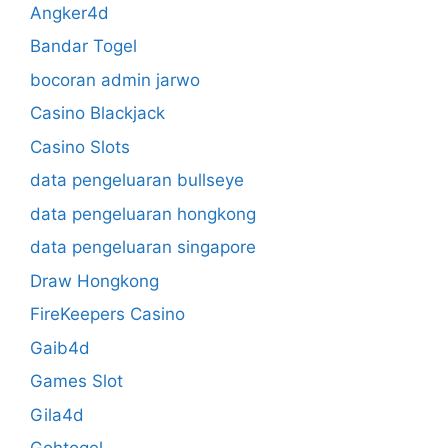
Angker4d
Bandar Togel
bocoran admin jarwo
Casino Blackjack
Casino Slots
data pengeluaran bullseye
data pengeluaran hongkong
data pengeluaran singapore
Draw Hongkong
FireKeepers Casino
Gaib4d
Games Slot
Gila4d