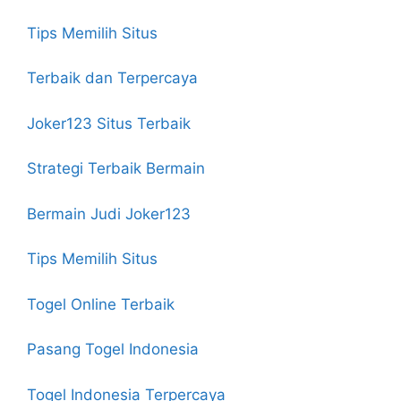
Tips Memilih Situs
Terbaik dan Terpercaya
Joker123 Situs Terbaik
Strategi Terbaik Bermain
Bermain Judi Joker123
Tips Memilih Situs
Togel Online Terbaik
Pasang Togel Indonesia
Togel Indonesia Terpercaya