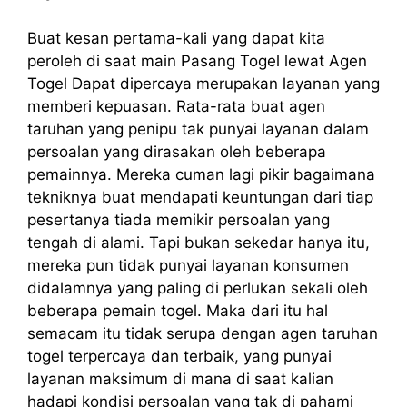
Buat kesan pertama-kali yang dapat kita
peroleh di saat main Pasang Togel lewat Agen
Togel Dapat dipercaya merupakan layanan yang
memberi kepuasan. Rata-rata buat agen
taruhan yang penipu tak punyai layanan dalam
persoalan yang dirasakan oleh beberapa
pemainnya. Mereka cuman lagi pikir bagaimana
tekniknya buat mendapati keuntungan dari tiap
pesertanya tiada memikir persoalan yang
tengah di alami. Tapi bukan sekedar hanya itu,
mereka pun tidak punyai layanan konsumen
didalamnya yang paling di perlukan sekali oleh
beberapa pemain togel. Maka dari itu hal
semacam itu tidak serupa dengan agen taruhan
togel terpercaya dan terbaik, yang punyai
layanan maksimum di mana di saat kalian
hadapi kondisi persoalan yang tak di pahami