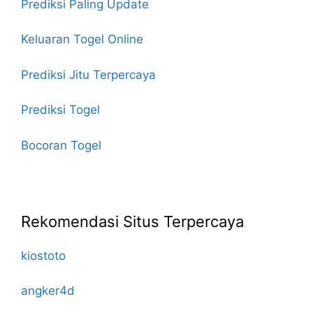
Prediksi Paling Update
Keluaran Togel Online
Prediksi Jitu Terpercaya
Prediksi Togel
Bocoran Togel
Rekomendasi Situs Terpercaya
kiostoto
angker4d