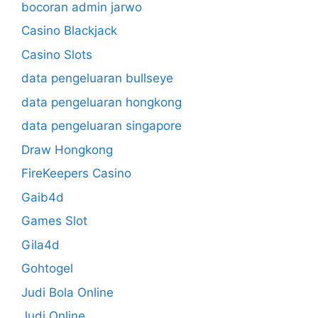
bocoran admin jarwo
Casino Blackjack
Casino Slots
data pengeluaran bullseye
data pengeluaran hongkong
data pengeluaran singapore
Draw Hongkong
FireKeepers Casino
Gaib4d
Games Slot
Gila4d
Gohtogel
Judi Bola Online
Judi Online