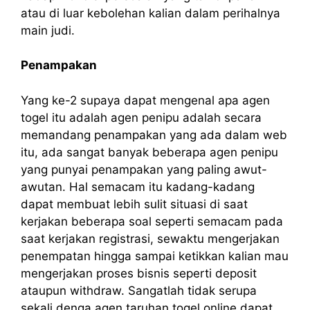
atau di luar kebolehan kalian dalam perihalnya
main judi.
Penampakan
Yang ke-2 supaya dapat mengenal apa agen
togel itu adalah agen penipu adalah secara
memandang penampakan yang ada dalam web
itu, ada sangat banyak beberapa agen penipu
yang punyai penampakan yang paling awut-
awutan. Hal semacam itu kadang-kadang
dapat membuat lebih sulit situasi di saat
kerjakan beberapa soal seperti semacam pada
saat kerjakan registrasi, sewaktu mengerjakan
penempatan hingga sampai ketikkan kalian mau
mengerjakan proses bisnis seperti deposit
ataupun withdraw. Sangatlah tidak serupa
sekali denga agen taruhan togel online dapat