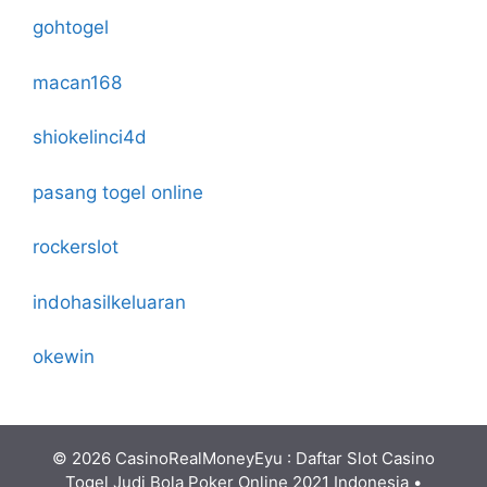
gohtogel
macan168
shiokelinci4d
pasang togel online
rockerslot
indohasilkeluaran
okewin
© 2026 CasinoRealMoneyEyu : Daftar Slot Casino
Togel Judi Bola Poker Online 2021 Indonesia
•