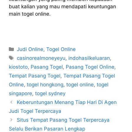
buat kalian yang mau mendapati keuntungan
main togel online.
K
Judi Online
,
Togel Online
a
T
casinorealmoneyeyu
,
indohasilkeluaran
,
t
a
kiostoto
,
Pasang Togel
,
Pasang Togel Online
,
e
g
Tempat Pasang Togel
,
Tempat Pasang Togel
g
Online
,
togel hongkong
,
togel online
,
togel
o
r
singapore
,
togel sydney
i
Keberuntungan Menang Tiap Hari Di Agen
Judi Togel Terpercaya
Situs Tempat Pasang Togel Terpercaya
Selalu Berikan Pasaran Lengkap