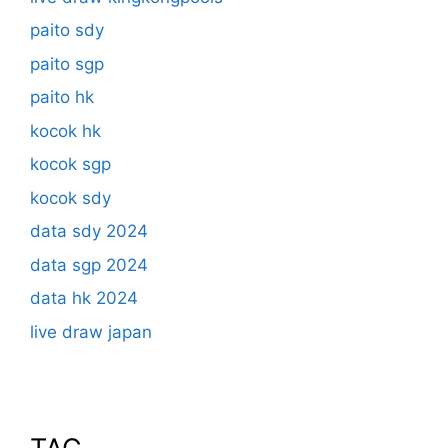
paito sdy
paito sgp
paito hk
kocok hk
kocok sgp
kocok sdy
data sdy 2024
data sgp 2024
data hk 2024
live draw japan