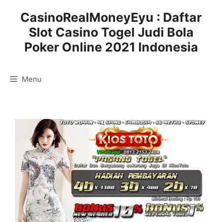
Langsung
CasinoRealMoneyEyu : Daftar
ke
Slot Casino Togel Judi Bola
isi
Poker Online 2021 Indonesia
Menu