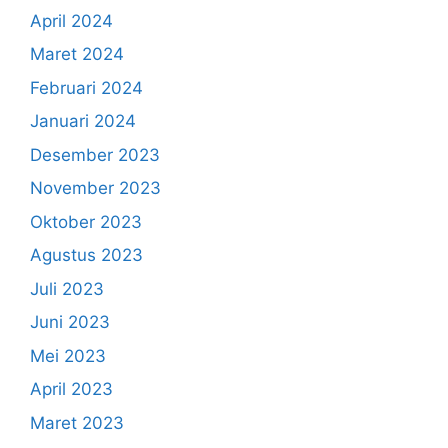
April 2024
Maret 2024
Februari 2024
Januari 2024
Desember 2023
November 2023
Oktober 2023
Agustus 2023
Juli 2023
Juni 2023
Mei 2023
April 2023
Maret 2023