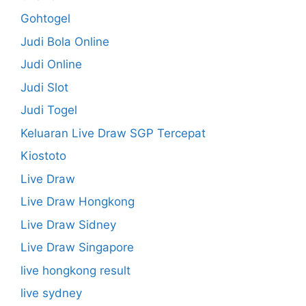
Gohtogel
Judi Bola Online
Judi Online
Judi Slot
Judi Togel
Keluaran Live Draw SGP Tercepat
Kiostoto
Live Draw
Live Draw Hongkong
Live Draw Sidney
Live Draw Singapore
live hongkong result
live sydney