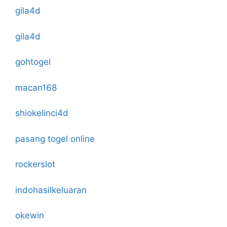
gila4d
gila4d
gohtogel
macan168
shiokelinci4d
pasang togel online
rockerslot
indohasilkeluaran
okewin