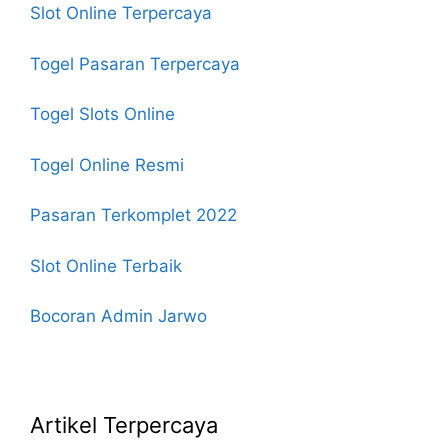
Slot Online Terpercaya
Togel Pasaran Terpercaya
Togel Slots Online
Togel Online Resmi
Pasaran Terkomplet 2022
Slot Online Terbaik
Bocoran Admin Jarwo
Artikel Terpercaya