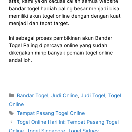
atas, kami yakin kecuali kalian semua website
bandar togel hadiah paling besar menjadi bisa
memiliki akun togel online dengan dengan kuat
menjadi dan tepat target.
Ini sebagai proses pembikinan akun Bandar
Togel Paling dipercaya online yang sudah
dikerjakan mirip banyak pemain togel online
andal loh.
K
Bandar Togel
,
Judi Online
,
Judi Togel
,
Togel
a
Online
t
T
Tempat Pasang Togel Online
e
a
Togel Online Hari Ini: Tempat Pasang Togel
g
g
Online, Togel Singapore, Togel Sidney
o