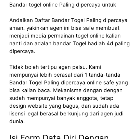
Bandar togel online Paling dipercaya untuk
Andaikan Daftar Bandar Togel Paling dipercaya
aman. yakinkan agen ini bisa safe membuat
menjadi media permainan togel online kalian
nanti dan adalah bandar Togel hadiah 4d paling
dipercaya.
Tidak boleh tertipu agen palsu. Kami
mempunyai lebih berasal dari 1 tanda-tanda
Bandar Togel Paling dipercaya online safe yang
bisa kalian baca. Mekanisme dengan dengan
sudah mempunyai banyak anggota, tetap
design website yang bagus, dan sudah ada
lisensi legal berasal berkunjung dari agen judi
dunia.
Isi Form Data Diri Dengan