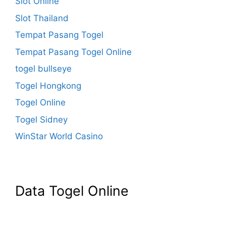
Slot Online
Slot Thailand
Tempat Pasang Togel
Tempat Pasang Togel Online
togel bullseye
Togel Hongkong
Togel Online
Togel Sidney
WinStar World Casino
Data Togel Online