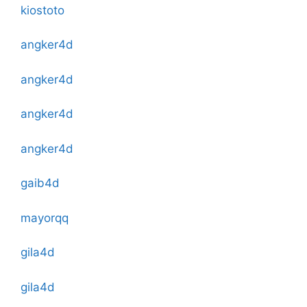
kiostoto
angker4d
angker4d
angker4d
angker4d
gaib4d
mayorqq
gila4d
gila4d