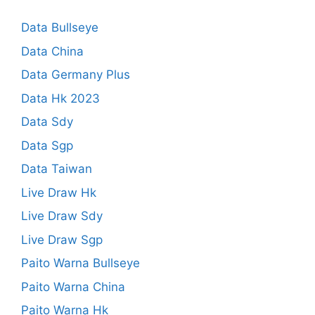
Data Bullseye
Data China
Data Germany Plus
Data Hk 2023
Data Sdy
Data Sgp
Data Taiwan
Live Draw Hk
Live Draw Sdy
Live Draw Sgp
Paito Warna Bullseye
Paito Warna China
Paito Warna Hk