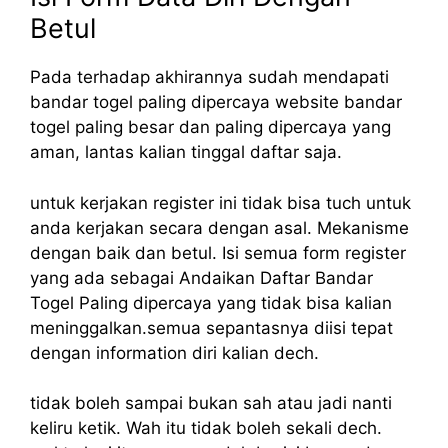
Betul
Pada terhadap akhirannya sudah mendapati
bandar togel paling dipercaya website bandar
togel paling besar dan paling dipercaya yang
aman, lantas kalian tinggal daftar saja.
untuk kerjakan register ini tidak bisa tuch untuk
anda kerjakan secara dengan asal. Mekanisme
dengan baik dan betul. Isi semua form register
yang ada sebagai Andaikan Daftar Bandar
Togel Paling dipercaya yang tidak bisa kalian
meninggalkan.semua sepantasnya diisi tepat
dengan information diri kalian dech.
tidak boleh sampai bukan sah atau jadi nanti
keliru ketik. Wah itu tidak boleh sekali dech.