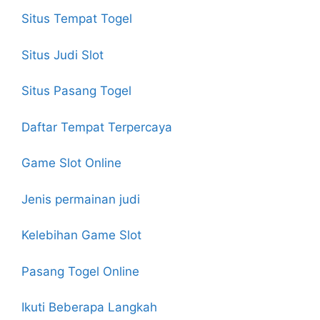
Situs Tempat Togel
Situs Judi Slot
Situs Pasang Togel
Daftar Tempat Terpercaya
Game Slot Online
Jenis permainan judi
Kelebihan Game Slot
Pasang Togel Online
Ikuti Beberapa Langkah