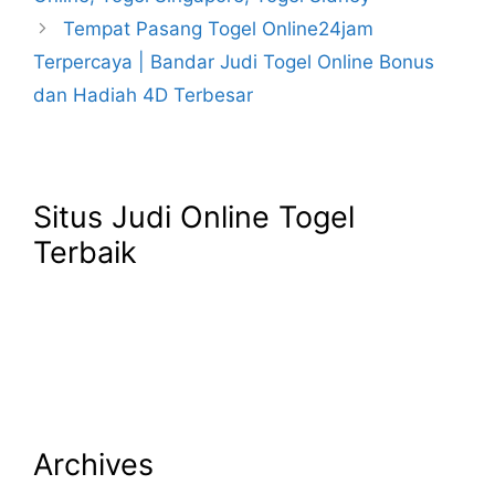
r
Tempat Pasang Togel Online24jam
i
Terpercaya | Bandar Judi Togel Online Bonus
dan Hadiah 4D Terbesar
Situs Judi Online Togel
Terbaik
Archives