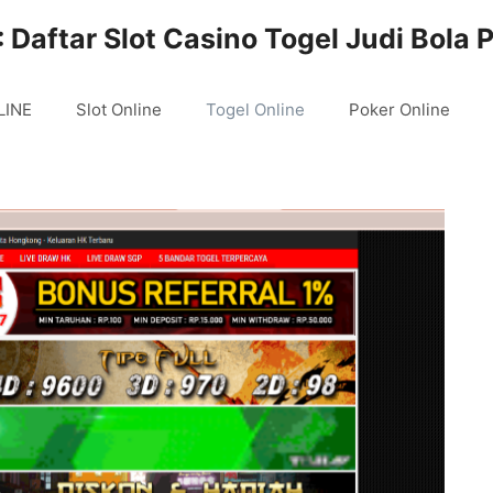
Daftar Slot Casino Togel Judi Bola 
LINE
Slot Online
Togel Online
Poker Online