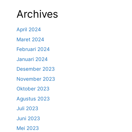
Archives
April 2024
Maret 2024
Februari 2024
Januari 2024
Desember 2023
November 2023
Oktober 2023
Agustus 2023
Juli 2023
Juni 2023
Mei 2023