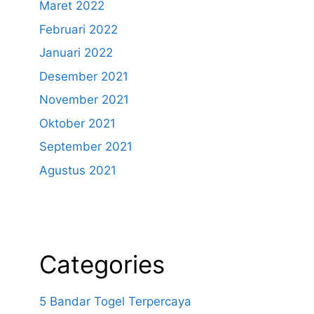
Maret 2022
Februari 2022
Januari 2022
Desember 2021
November 2021
Oktober 2021
September 2021
Agustus 2021
Categories
5 Bandar Togel Terpercaya