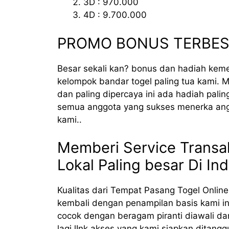
3D : 970.000
4D : 9.700.000
PROMO BONUS TERBESA
Besar sekali kan? bonus dan hadiah keme
kelompok bandar togel paling tua kami. M
dan paling dipercaya ini ada hadiah pali
semua anggota yang sukses menerka angk
kami..
Memberi Service Transa
Lokal Paling besar Di In
Kualitas dari Tempat Pasang Togel Online 
kembali dengan penampilan basis kami i
cocok dengan beragam piranti diawali da
lagi lInk akses yang kami siapkan ditangg