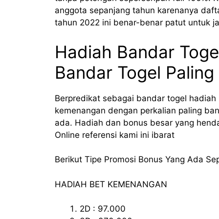
anggota sepanjang tahun karenanya dafta
tahun 2022 ini benar-benar patut untuk ja
Hadiah Bandar Togel
Bandar Togel Paling
Berpredikat sebagai bandar togel hadiah
kemenangan dengan perkalian paling ban
ada. Hadiah dan bonus besar yang hend
Online referensi kami ini ibarat
Berikut Tipe Promosi Bonus Yang Ada Sep
HADIAH BET KEMENANGAN
2D : 97.000