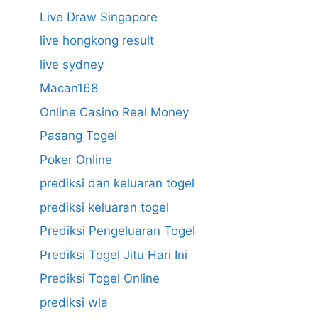
Live Draw Singapore
live hongkong result
live sydney
Macan168
Online Casino Real Money
Pasang Togel
Poker Online
prediksi dan keluaran togel
prediksi keluaran togel
Prediksi Pengeluaran Togel
Prediksi Togel Jitu Hari Ini
Prediksi Togel Online
prediksi wla