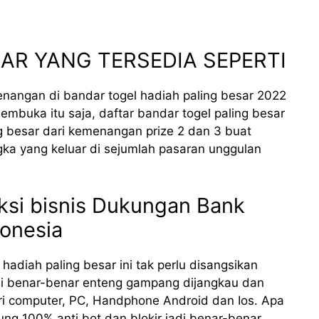
R YANG TERSEDIA SEPERTI
nangan di bandar togel hadiah paling besar 2022
embuka itu saja, daftar bandar togel paling besar
ng besar dari kemenangan prize 2 dan 3 buat
a yang keluar di sejumlah pasaran unggulan
ksi bisnis Dukungan Bank
donesia
hadiah paling besar ini tak perlu disangsikan
ni benar-benar enteng gampang dijangkau dan
ri computer, PC, Handphone Android dan Ios. Apa
ung 100% anti bot dan blokir jadi benar-benar