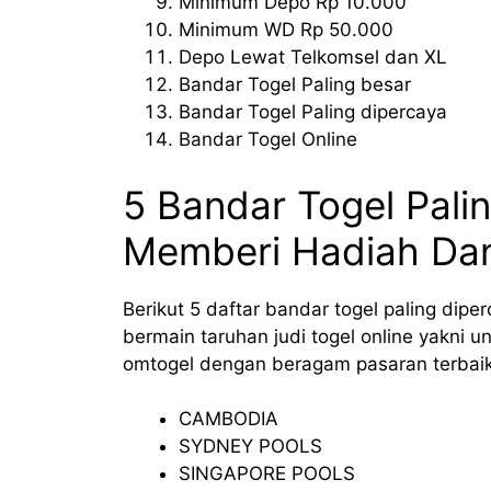
Minimum Depo Rp 10.000
Minimum WD Rp 50.000
Depo Lewat Telkomsel dan XL
Bandar Togel Paling besar
Bandar Togel Paling dipercaya
Bandar Togel Online
5 Bandar Togel Pali
Memberi Hadiah Dan
Berikut 5 daftar bandar togel paling dipe
bermain taruhan judi togel online yakni un
omtogel dengan beragam pasaran terbaik 
CAMBODIA
SYDNEY POOLS
SINGAPORE POOLS