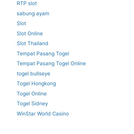
RTP slot
sabung ayam
Slot
Slot Online
Slot Thailand
Tempat Pasang Togel
Tempat Pasang Togel Online
togel bullseye
Togel Hongkong
Togel Online
Togel Sidney
WinStar World Casino