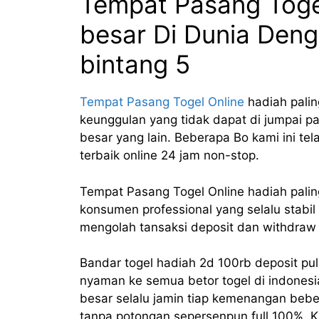
Tempat Pasang Togel
besar Di Dunia Deng
bintang 5
Tempat Pasang Togel Online
hadiah palin
keunggulan yang tidak dapat di jumpai 
besar yang lain. Beberapa Bo kami ini te
terbaik online 24 jam non-stop.
Tempat Pasang Togel Online hadiah palin
konsumen professional yang selalu stabil
mengolah tansaksi deposit dan withdraw 
Bandar togel hadiah 2d 100rb deposit pu
nyaman ke semua betor togel di indonesi
besar selalu jamin tiap kemenangan beb
tanpa potongan sepersenpun full 100%. 