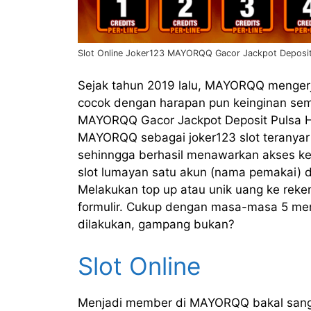
Slot Online Joker123 MAYORQQ Gacor Jackpot Deposit
Sejak tahun 2019 lalu, MAYORQQ mengerj
cocok dengan harapan pun keinginan sem
MAYORQQ Gacor Jackpot Deposit Pulsa Ho
MAYORQQ sebagai joker123 slot teranyar o
sehinngga berhasil menawarkan akses ke
slot lumayan satu akun (nama pemakai) de
Melakukan top up atau unik uang ke reke
formulir. Cukup dengan masa-masa 5 menit
dilakukan, gampang bukan?
Slot Online
Menjadi member di MAYORQQ bakal sang