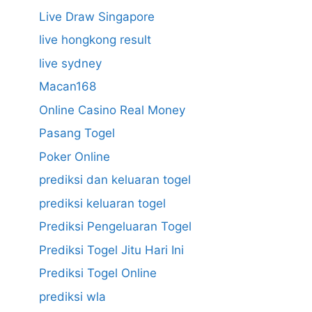
Live Draw Singapore
live hongkong result
live sydney
Macan168
Online Casino Real Money
Pasang Togel
Poker Online
prediksi dan keluaran togel
prediksi keluaran togel
Prediksi Pengeluaran Togel
Prediksi Togel Jitu Hari Ini
Prediksi Togel Online
prediksi wla