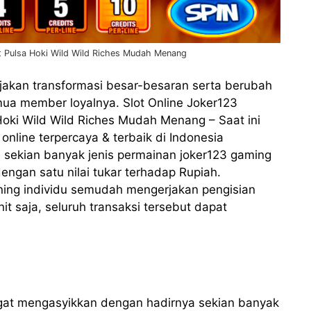
 Pulsa Hoki Wild Wild Riches Mudah Menang
akan transformasi besar-besaran serta berubah
ua member loyalnya. Slot Online Joker123
ki Wild Wild Riches Mudah Menang – Saat ini
nline terpercaya & terbaik di Indonesia
 sekian banyak jenis permainan joker123 gaming
ngan satu nilai tukar terhadap Rupiah.
ning individu semudah mengerjakan pengisian
 saja, seluruh transaksi tersebut dapat
at mengasyikkan dengan hadirnya sekian banyak