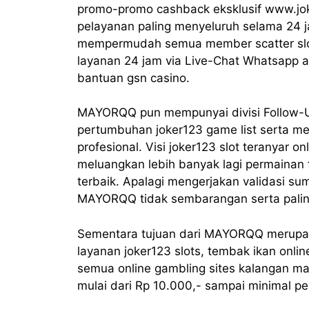
promo-promo cashback eksklusif www.jok
pelayanan paling menyeluruh selama 24 j
mempermudah semua member scatter slot
layanan 24 jam via Live-Chat Whatsapp 
bantuan gsn casino.
MAYORQQ pun mempunyai divisi Follow-
pertumbuhan joker123 game list serta m
profesional. Visi joker123 slot teranyar
meluangkan lebih banyak lagi permainan 
terbaik. Apalagi mengerjakan validasi s
MAYORQQ tidak sembarangan serta paling
Sementara tujuan dari MAYORQQ merupaka
layanan joker123 slots, tembak ikan onlin
semua online gambling sites kalangan mas
mulai dari Rp 10.000,- sampai minimal pe