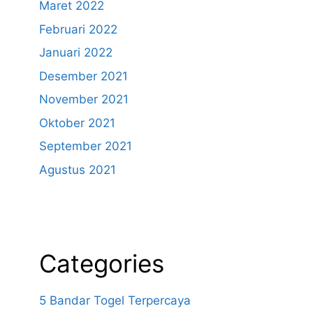
Maret 2022
Februari 2022
Januari 2022
Desember 2021
November 2021
Oktober 2021
September 2021
Agustus 2021
Categories
5 Bandar Togel Terpercaya