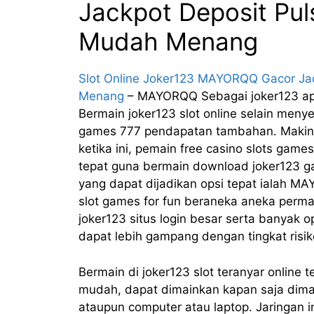
Jackpot Deposit Pul
Mudah Menang
Slot Online Joker123 MAYORQQ Gacor Jac
Menang
– MAYORQQ Sebagai joker123 apk
Bermain joker123 slot online selain men
games 777 pendapatan tambahan. Makin m
ketika ini, pemain free casino slots game
tepat guna bermain download joker123 ga
yang dapat dijadikan opsi tepat ialah MA
slot games for fun beraneka aneka perm
joker123 situs login besar serta banyak 
dapat lebih gampang dengan tingkat risiko
Bermain di joker123 slot teranyar onlin
mudah, dapat dimainkan kapan saja dimana
ataupun computer atau laptop. Jaringan i