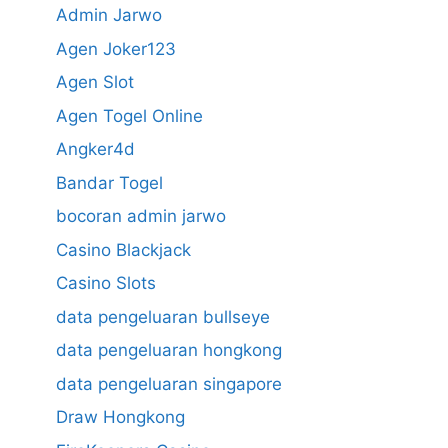
Admin Jarwo
Agen Joker123
Agen Slot
Agen Togel Online
Angker4d
Bandar Togel
bocoran admin jarwo
Casino Blackjack
Casino Slots
data pengeluaran bullseye
data pengeluaran hongkong
data pengeluaran singapore
Draw Hongkong