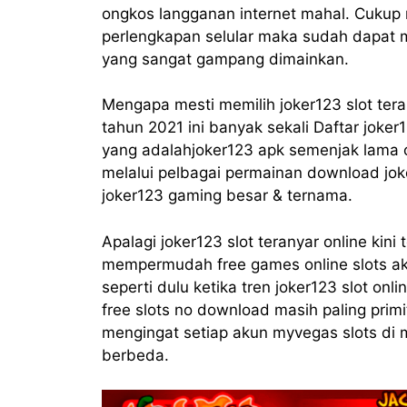
ongkos langganan internet mahal. Cukup 
perlengkapan selular maka sudah dapat 
yang sangat gampang dimainkan.
Mengapa mesti memilih joker123 slot ter
tahun 2021 ini banyak sekali Daftar joker
yang adalahjoker123 apk semenjak lama 
melalui pelbagai permainan download jok
joker123 gaming besar & ternama.
Apalagi joker123 slot teranyar online kin
mempermudah free games online slots aks
seperti dulu ketika tren joker123 slot onl
free slots no download masih paling primi
mengingat setiap akun myvegas slots di 
berbeda.