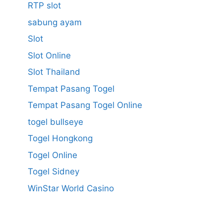
RTP slot
sabung ayam
Slot
Slot Online
Slot Thailand
Tempat Pasang Togel
Tempat Pasang Togel Online
togel bullseye
Togel Hongkong
Togel Online
Togel Sidney
WinStar World Casino