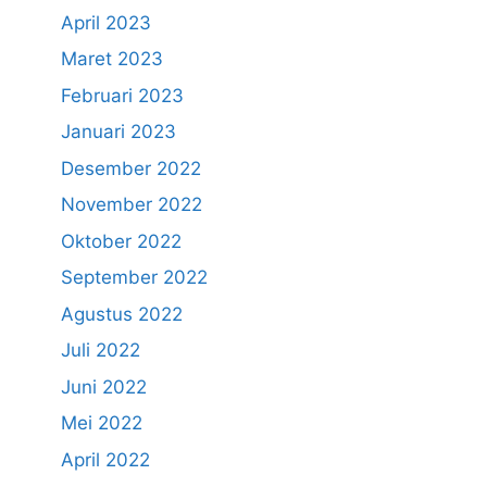
April 2023
Maret 2023
Februari 2023
Januari 2023
Desember 2022
November 2022
Oktober 2022
September 2022
Agustus 2022
Juli 2022
Juni 2022
Mei 2022
April 2022