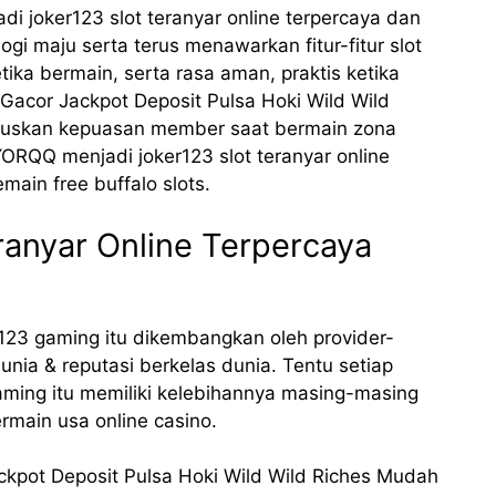
 joker123 slot teranyar online terpercaya dan
ogi maju serta terus menawarkan fitur-fitur slot
a bermain, serta rasa aman, praktis ketika
acor Jackpot Deposit Pulsa Hoki Wild Wild
uskan kepuasan member saat bermain zona
ORQQ menjadi joker123 slot teranyar online
main free buffalo slots.
eranyar Online Terpercaya
123 gaming itu dikembangkan oleh provider-
nia & reputasi berkelas dunia. Tentu setiap
ming itu memiliki kelebihannya masing-masing
main usa online casino.
kpot Deposit Pulsa Hoki Wild Wild Riches Mudah