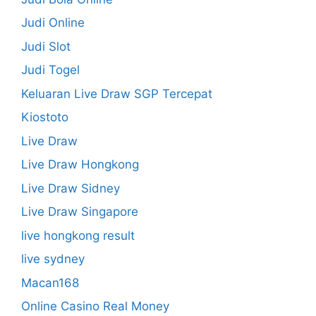
Judi Online
Judi Slot
Judi Togel
Keluaran Live Draw SGP Tercepat
Kiostoto
Live Draw
Live Draw Hongkong
Live Draw Sidney
Live Draw Singapore
live hongkong result
live sydney
Macan168
Online Casino Real Money