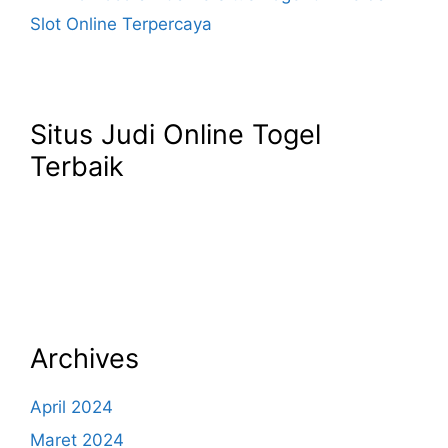
Slot Online Terpercaya
Situs Judi Online Togel
Terbaik
Archives
April 2024
Maret 2024