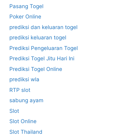
Pasang Togel
Poker Online
prediksi dan keluaran togel
prediksi keluaran togel
Prediksi Pengeluaran Togel
Prediksi Togel Jitu Hari Ini
Prediksi Togel Online
prediksi wla
RTP slot
sabung ayam
Slot
Slot Online
Slot Thailand