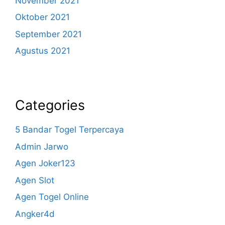
November 2021
Oktober 2021
September 2021
Agustus 2021
Categories
5 Bandar Togel Terpercaya
Admin Jarwo
Agen Joker123
Agen Slot
Agen Togel Online
Angker4d