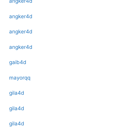
angker4d
angker4d
angker4d
angker4d
gaib4d
mayorqq
gila4d
gila4d
gila4d