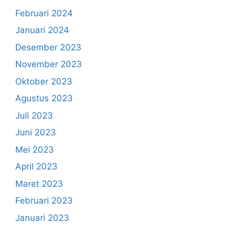
Februari 2024
Januari 2024
Desember 2023
November 2023
Oktober 2023
Agustus 2023
Juli 2023
Juni 2023
Mei 2023
April 2023
Maret 2023
Februari 2023
Januari 2023