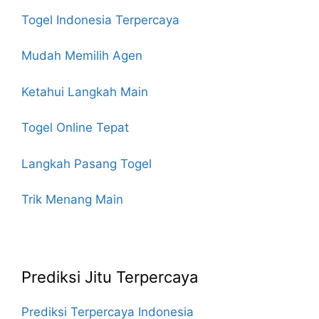
Togel Indonesia Terpercaya
Mudah Memilih Agen
Ketahui Langkah Main
Togel Online Tepat
Langkah Pasang Togel
Trik Menang Main
Prediksi Jitu Terpercaya
Prediksi Terpercaya Indonesia