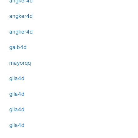
angker4d
angker4d
angker4d
gaib4d
mayorqq
gila4d
gila4d
gila4d
gila4d