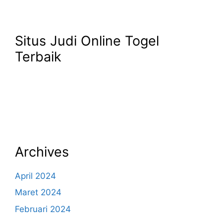
Situs Judi Online Togel
Terbaik
Archives
April 2024
Maret 2024
Februari 2024