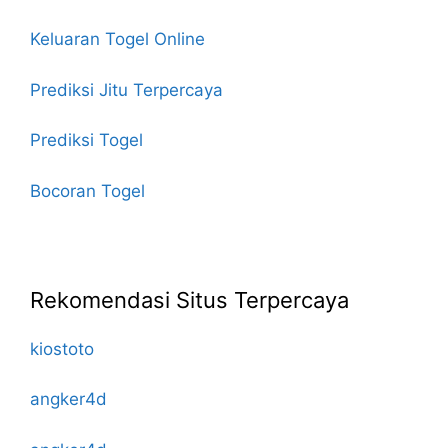
Keluaran Togel Online
Prediksi Jitu Terpercaya
Prediksi Togel
Bocoran Togel
Rekomendasi Situs Terpercaya
kiostoto
angker4d