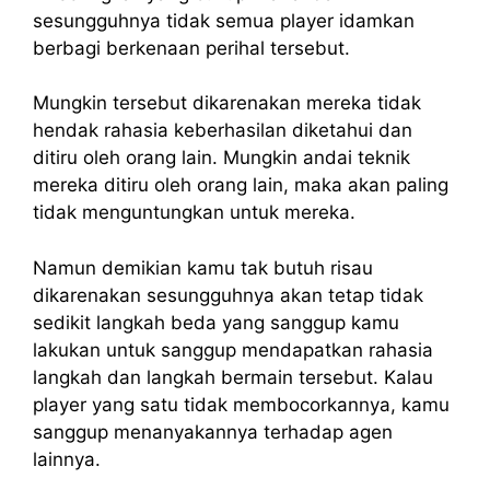
sesungguhnya tidak semua player idamkan
berbagi berkenaan perihal tersebut.
Mungkin tersebut dikarenakan mereka tidak
hendak rahasia keberhasilan diketahui dan
ditiru oleh orang lain. Mungkin andai teknik
mereka ditiru oleh orang lain, maka akan paling
tidak menguntungkan untuk mereka.
Namun demikian kamu tak butuh risau
dikarenakan sesungguhnya akan tetap tidak
sedikit langkah beda yang sanggup kamu
lakukan untuk sanggup mendapatkan rahasia
langkah dan langkah bermain tersebut. Kalau
player yang satu tidak membocorkannya, kamu
sanggup menanyakannya terhadap agen
lainnya.