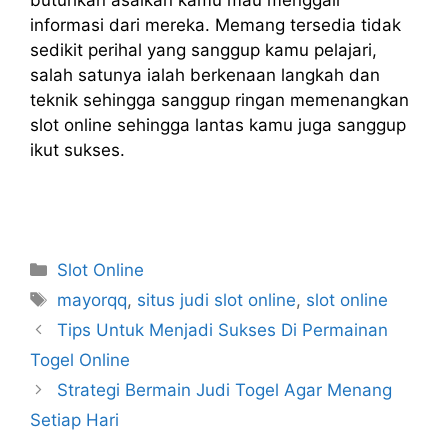
butuhkan asalkan kamu mau menggali
informasi dari mereka. Memang tersedia tidak
sedikit perihal yang sanggup kamu pelajari,
salah satunya ialah berkenaan langkah dan
teknik sehingga sanggup ringan memenangkan
slot online sehingga lantas kamu juga sanggup
ikut sukses.
K
Slot Online
a
T
mayorqq
,
situs judi slot online
,
slot online
t
a
Tips Untuk Menjadi Sukses Di Permainan
e
g
Togel Online
g
Strategi Bermain Judi Togel Agar Menang
o
r
Setiap Hari
i