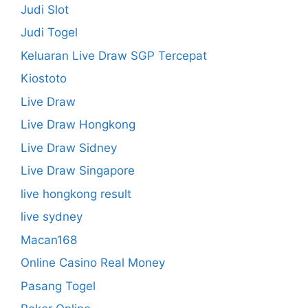
Judi Slot
Judi Togel
Keluaran Live Draw SGP Tercepat
Kiostoto
Live Draw
Live Draw Hongkong
Live Draw Sidney
Live Draw Singapore
live hongkong result
live sydney
Macan168
Online Casino Real Money
Pasang Togel