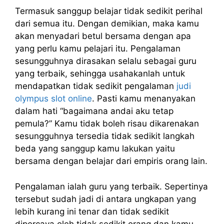
Termasuk sanggup belajar tidak sedikit perihal
dari semua itu. Dengan demikian, maka kamu
akan menyadari betul bersama dengan apa
yang perlu kamu pelajari itu. Pengalaman
sesungguhnya dirasakan selalu sebagai guru
yang terbaik, sehingga usahakanlah untuk
mendapatkan tidak sedikit pengalaman
judi
olympus slot online
. Pasti kamu menanyakan
dalam hati “bagaimana andai aku tetap
pemula?” Kamu tidak boleh risau dikarenakan
sesungguhnya tersedia tidak sedikit langkah
beda yang sanggup kamu lakukan yaitu
bersama dengan belajar dari empiris orang lain.
Pengalaman ialah guru yang terbaik. Sepertinya
tersebut sudah jadi di antara ungkapan yang
lebih kurang ini tenar dan tidak sedikit
dipercaya oleh tidak sedikit orang dan kamu