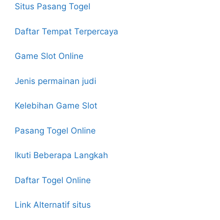
Situs Pasang Togel
Daftar Tempat Terpercaya
Game Slot Online
Jenis permainan judi
Kelebihan Game Slot
Pasang Togel Online
Ikuti Beberapa Langkah
Daftar Togel Online
Link Alternatif situs