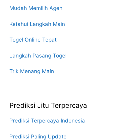
Mudah Memilih Agen
Ketahui Langkah Main
Togel Online Tepat
Langkah Pasang Togel
Trik Menang Main
Prediksi Jitu Terpercaya
Prediksi Terpercaya Indonesia
Prediksi Paling Update