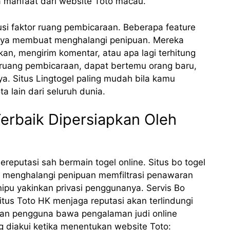
 manfaat dari website Toto macau.
i faktor ruang pembicaraan. Beberapa feature
 nya membuat menghalangi penipuan. Mereka
an, mengirim komentar, atau apa lagi terhitung
k ruang pembicaraan, dapat bertemu orang baru,
. Situs Lingtogel paling mudah bila kamu
 lain dari seluruh dunia.
erbaik Dipersiapkan Oleh
reputasi sah bermain togel online. Situs bo togel
 menghalangi penipuan memfiltrasi penawaran
nipu yakinkan privasi penggunanya. Servis Bo
tus Toto HK menjaga reputasi akan terlindungi
kan pengguna bawa pengalaman judi online
ng diakui ketika menentukan website Toto: