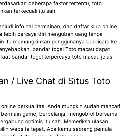
berdasarkan beberapa faktor tertentu, toto
kan terkecuali itu sah.
judi info hal permainan, dan daftar klub online
 lebih percaya diri mengubah uang tanpa
n itu memungkinkan penggunanya berbicara ke
enyebabkan, bandar togel Toto macau dapat
faat bandar togel terpercaya toto macau jelas
 / Live Chat di Situs Toto
online berkualitas, Anda mungkin sudah mencari
adi bermain game, berbelanja, mengobrol bersama
bergabung optimis itu sah. Memeriksa ulasan
lih website tepat. Apa kamu seorang pemula