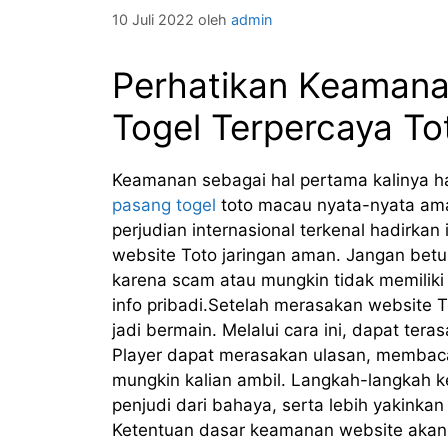
10 Juli 2022
oleh
admin
Perhatikan Keamana
Togel Terpercaya T
Keamanan sebagai hal pertama kalinya h
pasang togel
toto macau nyata-nyata am
perjudian internasional terkenal hadirkan
website Toto jaringan aman. Jangan bet
karena scam atau mungkin tidak memilik
info pribadi.Setelah merasakan website
jadi bermain. Melalui cara ini, dapat tera
Player dapat merasakan ulasan, membac
mungkin kalian ambil. Langkah-langkah
penjudi dari bahaya, serta lebih yakinkan
Ketentuan dasar keamanan website akan ya