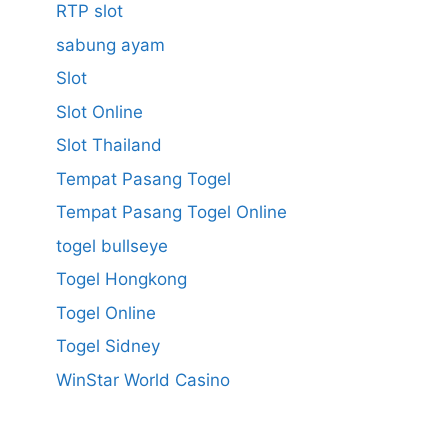
RTP slot
sabung ayam
Slot
Slot Online
Slot Thailand
Tempat Pasang Togel
Tempat Pasang Togel Online
togel bullseye
Togel Hongkong
Togel Online
Togel Sidney
WinStar World Casino