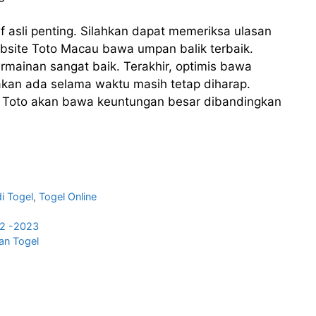
f asli penting. Silahkan dapat memeriksa ulasan
ite Toto Macau bawa umpan balik terbaik.
ermainan sangat baik. Terakhir, optimis bawa
s akan ada selama waktu masih tetap diharap.
 Toto akan bawa keuntungan besar dibandingkan
i Togel
,
Togel Online
22 -2023
an Togel