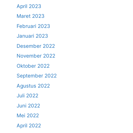
April 2023
Maret 2023
Februari 2023
Januari 2023
Desember 2022
November 2022
Oktober 2022
September 2022
Agustus 2022
Juli 2022
Juni 2022
Mei 2022
April 2022