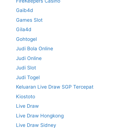
FireKeepers Casino
Gaib4d
Games Slot
Gila4d
Gohtogel
Judi Bola Online
Judi Online
Judi Slot
Judi Togel
Keluaran Live Draw SGP Tercepat
Kiostoto
Live Draw
Live Draw Hongkong
Live Draw Sidney