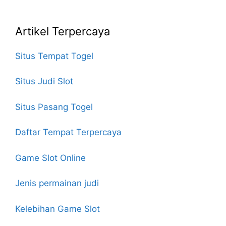
Artikel Terpercaya
Situs Tempat Togel
Situs Judi Slot
Situs Pasang Togel
Daftar Tempat Terpercaya
Game Slot Online
Jenis permainan judi
Kelebihan Game Slot