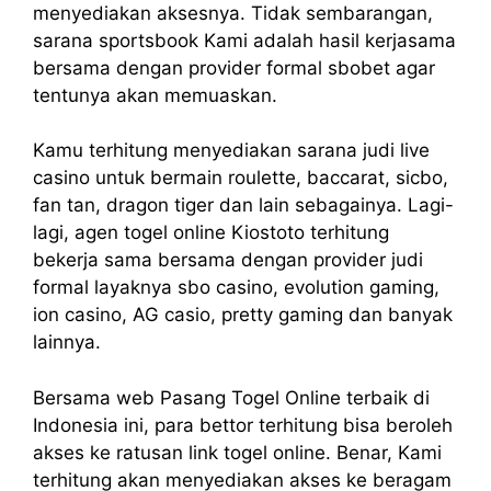
menyediakan aksesnya. Tidak sembarangan,
sarana sportsbook Kami adalah hasil kerjasama
bersama dengan provider formal sbobet agar
tentunya akan memuaskan.
Kamu terhitung menyediakan sarana judi live
casino untuk bermain roulette, baccarat, sicbo,
fan tan, dragon tiger dan lain sebagainya. Lagi-
lagi, agen togel online Kiostoto terhitung
bekerja sama bersama dengan provider judi
formal layaknya sbo casino, evolution gaming,
ion casino, AG casio, pretty gaming dan banyak
lainnya.
Bersama web Pasang Togel Online terbaik di
Indonesia ini, para bettor terhitung bisa beroleh
akses ke ratusan link togel online. Benar, Kami
terhitung akan menyediakan akses ke beragam