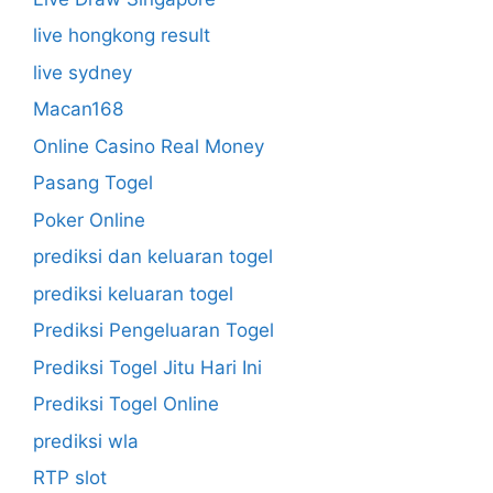
live hongkong result
live sydney
Macan168
Online Casino Real Money
Pasang Togel
Poker Online
prediksi dan keluaran togel
prediksi keluaran togel
Prediksi Pengeluaran Togel
Prediksi Togel Jitu Hari Ini
Prediksi Togel Online
prediksi wla
RTP slot