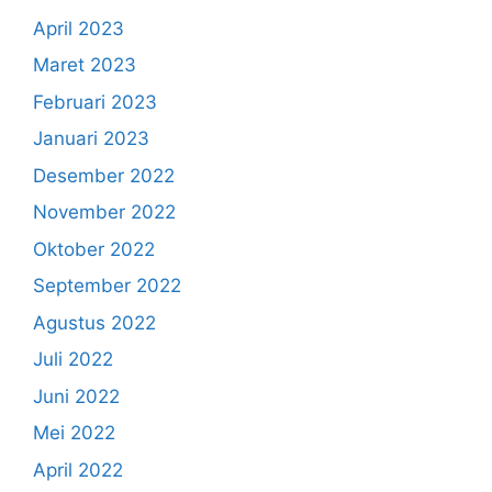
April 2023
Maret 2023
Februari 2023
Januari 2023
Desember 2022
November 2022
Oktober 2022
September 2022
Agustus 2022
Juli 2022
Juni 2022
Mei 2022
April 2022