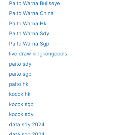
Paito Warna Bullseye
Paito Warna China
Paito Warna Hk
Paito Warna Sdy
Paito Warna Sgp
live draw kingkongpools
paito sdy
paito sgp
paito hk
kocok hk
kocok sgp
kocok sdy
data sdy 2024
data sgp 2024