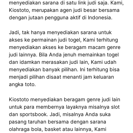
menyediakan sarana di satu link judi saja. Kami,
Kiostoto, merupakan agen judi besar bersama
dengan jutaan pengguna aktif di Indonesia.
Jadi, tak hanya menyediakan sarana untuk
akses ke permainan judi togel, Kami terhitung
menyediakan akses ke beragam macam genre
judi lainnya. Bila Anda jenuh memainkan togel
dan idamkan merasakan judi lain, Kami udah
menyediakan banyak pilihan. Ini terhitung bisa
menjadi pilihan disaat menanti jam keluaran
angka toto.
Kiostoto menyediakan beragam genre judi lain
untuk para membernya layaknya misalnya slot
dan sportsbook. Jadi, misalnya Anda suka
pasang taruhan bersama dengan sarana
olahraga bola, basket atau lainnya, Kami