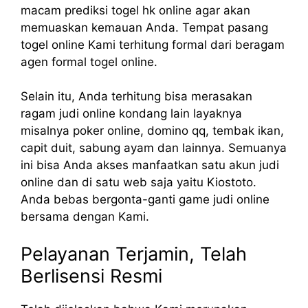
macam prediksi togel hk online agar akan
memuaskan kemauan Anda. Tempat pasang
togel online Kami terhitung formal dari beragam
agen formal togel online.
Selain itu, Anda terhitung bisa merasakan
ragam judi online kondang lain layaknya
misalnya poker online, domino qq, tembak ikan,
capit duit, sabung ayam dan lainnya. Semuanya
ini bisa Anda akses manfaatkan satu akun judi
online dan di satu web saja yaitu Kiostoto.
Anda bebas bergonta-ganti game judi online
bersama dengan Kami.
Pelayanan Terjamin, Telah
Berlisensi Resmi