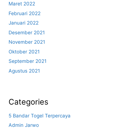
Maret 2022
Februari 2022
Januari 2022
Desember 2021
November 2021
Oktober 2021
September 2021
Agustus 2021
Categories
5 Bandar Togel Terpercaya
Admin Jarwo