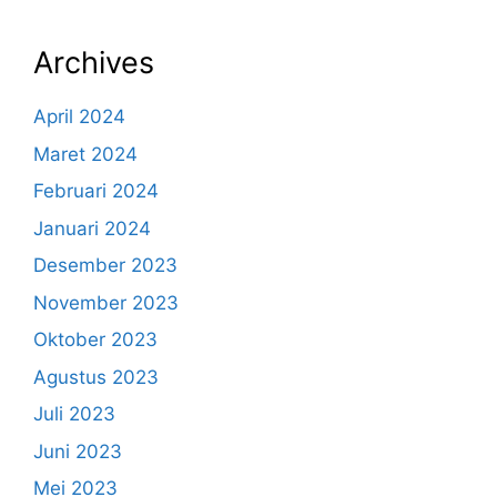
Archives
April 2024
Maret 2024
Februari 2024
Januari 2024
Desember 2023
November 2023
Oktober 2023
Agustus 2023
Juli 2023
Juni 2023
Mei 2023