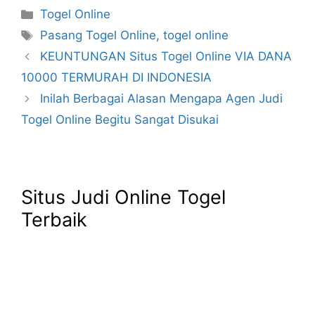
K
Togel Online
a
T
Pasang Togel Online
,
togel online
t
a
KEUNTUNGAN Situs Togel Online VIA DANA
e
g
10000 TERMURAH DI INDONESIA
g
Inilah Berbagai Alasan Mengapa Agen Judi
o
r
Togel Online Begitu Sangat Disukai
i
Situs Judi Online Togel
Terbaik