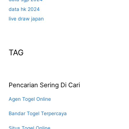
data hk 2024
live draw japan
TAG
Pencarian Sering Di Cari
Agen Togel Online
Bandar Togel Terpercaya
Situs Togel Online