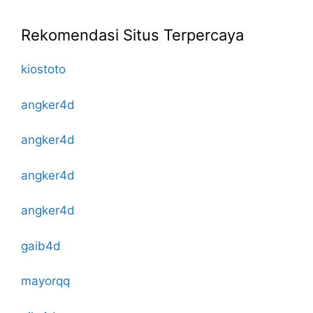
Rekomendasi Situs Terpercaya
kiostoto
angker4d
angker4d
angker4d
angker4d
gaib4d
mayorqq