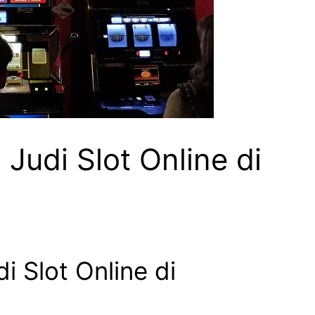
Judi Slot Online di
 Slot Online di