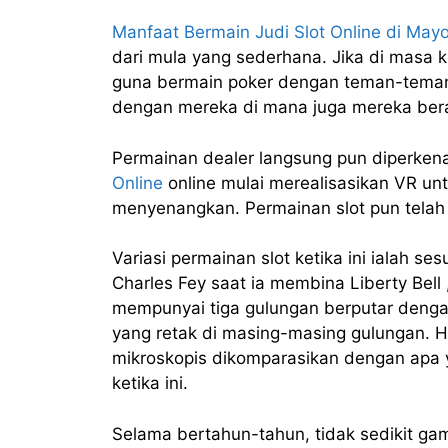
Manfaat Bermain Judi Slot Online di May
dari mula yang sederhana. Jika di masa
guna bermain poker dengan teman-teman 
dengan mereka di mana juga mereka ber
Permainan dealer langsung pun diperkena
Online
online mulai merealisasikan VR un
menyenangkan. Permainan slot pun telah
Variasi permainan slot ketika ini ialah se
Charles Fey saat ia membina Liberty Bell 
mempunyai tiga gulungan berputar dengan 
yang retak di masing-masing gulungan. H
mikroskopis dikomparasikan dengan apa 
ketika ini.
Selama bertahun-tahun, tidak sedikit ga