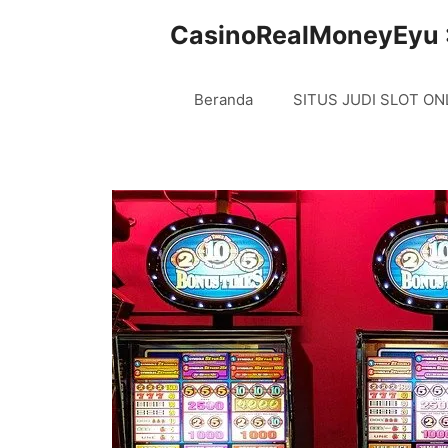
Langsung
CasinoRealMoneyEyu : 
ke
isi
Beranda
SITUS JUDI SLOT ON