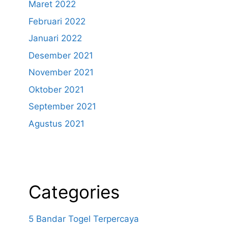
Maret 2022
Februari 2022
Januari 2022
Desember 2021
November 2021
Oktober 2021
September 2021
Agustus 2021
Categories
5 Bandar Togel Terpercaya