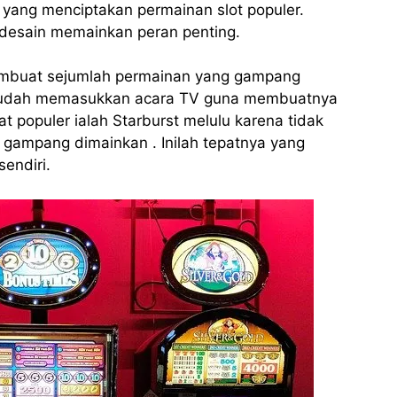
 yang menciptakan permainan slot populer.
desain memainkan peran penting.
membuat sejumlah permainan yang gampang
 sudah memasukkan acara TV guna membuatnya
at populer ialah Starburst melulu karena tidak
 gampang dimainkan . Inilah tepatnya yang
endiri.