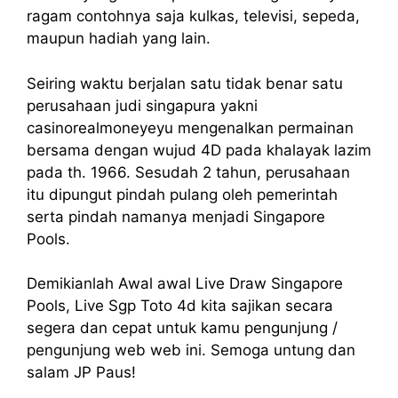
ragam contohnya saja kulkas, televisi, sepeda,
maupun hadiah yang lain.
Seiring waktu berjalan satu tidak benar satu
perusahaan judi singapura yakni
casinorealmoneyeyu mengenalkan permainan
bersama dengan wujud 4D pada khalayak lazim
pada th. 1966. Sesudah 2 tahun, perusahaan
itu dipungut pindah pulang oleh pemerintah
serta pindah namanya menjadi Singapore
Pools.
Demikianlah Awal awal Live Draw Singapore
Pools, Live Sgp Toto 4d kita sajikan secara
segera dan cepat untuk kamu pengunjung /
pengunjung web web ini. Semoga untung dan
salam JP Paus!