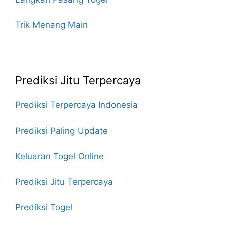
Trik Menang Main
Prediksi Jitu Terpercaya
Prediksi Terpercaya Indonesia
Prediksi Paling Update
Keluaran Togel Online
Prediksi Jitu Terpercaya
Prediksi Togel