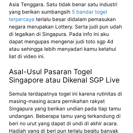
Asia Tenggara. Satu tidak benar satu industri
yang berikan sumbangsih
5 bandar togel
terpercaya
terlalu besar didalam pemasukan
negara merupakan Lottery. Serta judi pun udah
di legalkan di Singapura. Pada info ini aku
dapat mengupas mengenai judi toto sgp 4d
atau sehingga lebih menyadari kamu ketahui
liat di video ini.
Asal-Usul Pasaran Togel
Singapore atau Dikenal SGP Live
Semula terdapatnya togel ini karena rutinitas di
masing-masing acara pernikahan rakyat
Singapura yang berikan undian pada tiap tamu
undangan. Beberapa tamu yang terkandung di
beri no urut yang dapat di undi di akhir acara.
Hadiah yang di beri pun terlalu begitu banyak