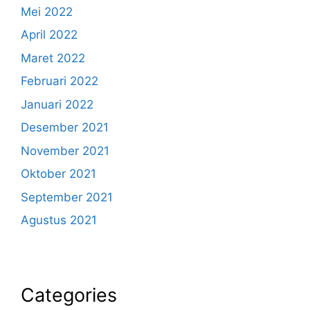
Mei 2022
April 2022
Maret 2022
Februari 2022
Januari 2022
Desember 2021
November 2021
Oktober 2021
September 2021
Agustus 2021
Categories