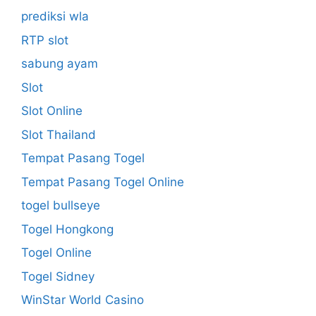
prediksi wla
RTP slot
sabung ayam
Slot
Slot Online
Slot Thailand
Tempat Pasang Togel
Tempat Pasang Togel Online
togel bullseye
Togel Hongkong
Togel Online
Togel Sidney
WinStar World Casino