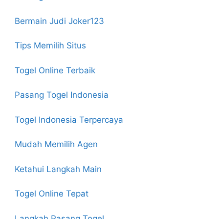
Bermain Judi Joker123
Tips Memilih Situs
Togel Online Terbaik
Pasang Togel Indonesia
Togel Indonesia Terpercaya
Mudah Memilih Agen
Ketahui Langkah Main
Togel Online Tepat
Langkah Pasang Togel