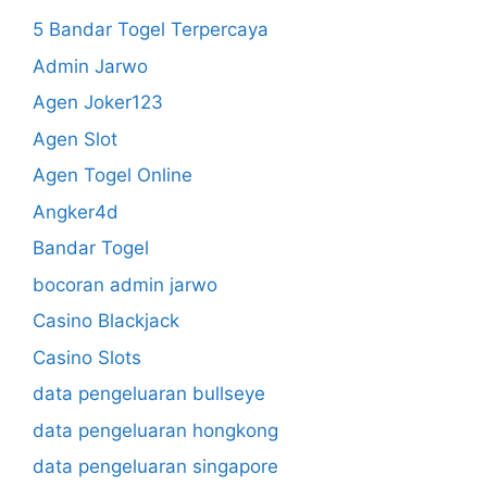
5 Bandar Togel Terpercaya
Admin Jarwo
Agen Joker123
Agen Slot
Agen Togel Online
Angker4d
Bandar Togel
bocoran admin jarwo
Casino Blackjack
Casino Slots
data pengeluaran bullseye
data pengeluaran hongkong
data pengeluaran singapore