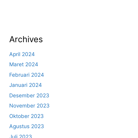
Archives
April 2024
Maret 2024
Februari 2024
Januari 2024
Desember 2023
November 2023
Oktober 2023
Agustus 2023
Juli 2023