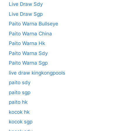
Live Draw Sdy
Live Draw Sgp
Paito Warna Bullseye
Paito Warna China
Paito Warna Hk
Paito Warna Sdy
Paito Warna Sgp
live draw kingkongpools
paito sdy
paito sgp
paito hk
kocok hk
kocok sgp