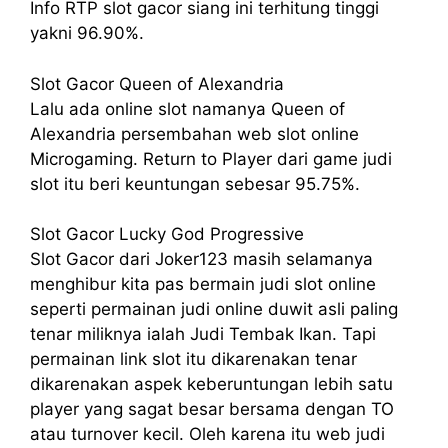
Info RTP slot gacor siang ini terhitung tinggi
yakni 96.90%.
Slot Gacor Queen of Alexandria
Lalu ada online slot namanya Queen of
Alexandria persembahan web slot online
Microgaming. Return to Player dari game judi
slot itu beri keuntungan sebesar 95.75%.
Slot Gacor Lucky God Progressive
Slot Gacor dari Joker123 masih selamanya
menghibur kita pas bermain judi slot online
seperti permainan judi online duwit asli paling
tenar miliknya ialah Judi Tembak Ikan. Tapi
permainan link slot itu dikarenakan tenar
dikarenakan aspek keberuntungan lebih satu
player yang sagat besar bersama dengan TO
atau turnover kecil. Oleh karena itu web judi