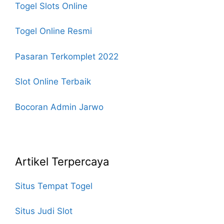
Togel Slots Online
Togel Online Resmi
Pasaran Terkomplet 2022
Slot Online Terbaik
Bocoran Admin Jarwo
Artikel Terpercaya
Situs Tempat Togel
Situs Judi Slot