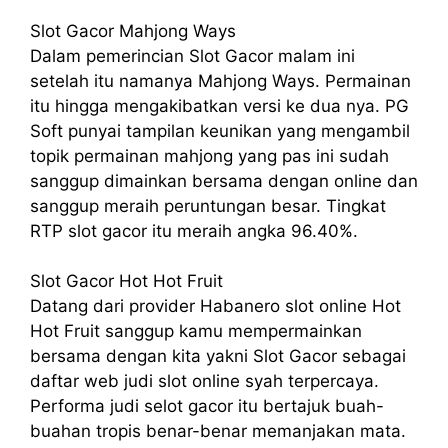
Slot Gacor Mahjong Ways
Dalam pemerincian Slot Gacor malam ini
setelah itu namanya Mahjong Ways. Permainan
itu hingga mengakibatkan versi ke dua nya. PG
Soft punyai tampilan keunikan yang mengambil
topik permainan mahjong yang pas ini sudah
sanggup dimainkan bersama dengan online dan
sanggup meraih peruntungan besar. Tingkat
RTP slot gacor itu meraih angka 96.40%.
Slot Gacor Hot Hot Fruit
Datang dari provider Habanero slot online Hot
Hot Fruit sanggup kamu mempermainkan
bersama dengan kita yakni Slot Gacor sebagai
daftar web judi slot online syah terpercaya.
Performa judi selot gacor itu bertajuk buah-
buahan tropis benar-benar memanjakan mata.