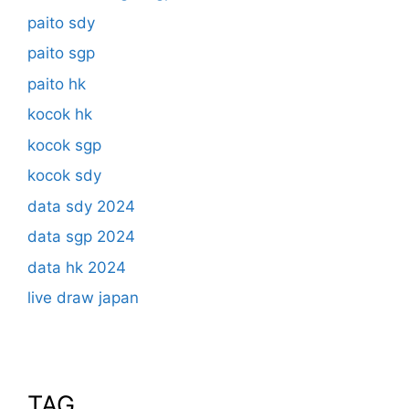
paito sdy
paito sgp
paito hk
kocok hk
kocok sgp
kocok sdy
data sdy 2024
data sgp 2024
data hk 2024
live draw japan
TAG