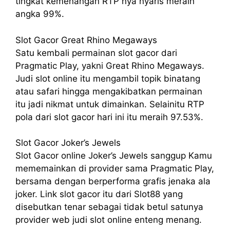
tingkat kemenangan RTP nya nyaris meraih
angka 99%.
Slot Gacor Great Rhino Megaways
Satu kembali permainan slot gacor dari
Pragmatic Play, yakni Great Rhino Megaways.
Judi slot online itu mengambil topik binatang
atau safari hingga mengakibatkan permainan
itu jadi nikmat untuk dimainkan. Selainitu RTP
pola dari slot gacor hari ini itu meraih 97.53%.
Slot Gacor Joker’s Jewels
Slot Gacor online Joker’s Jewels sanggup Kamu
mememainkan di provider sama Pragmatic Play,
bersama dengan berperforma grafis jenaka ala
joker. Link slot gacor itu dari Slot88 yang
disebutkan tenar sebagai tidak betul satunya
provider web judi slot online enteng menang.