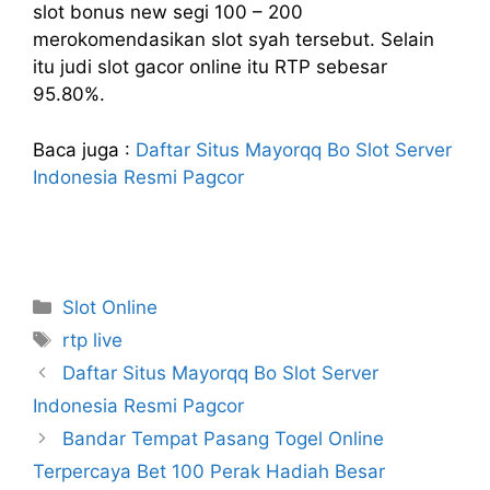
slot bonus new segi 100 – 200
merokomendasikan slot syah tersebut. Selain
itu judi slot gacor online itu RTP sebesar
95.80%.
Baca juga :
Daftar Situs Mayorqq Bo Slot Server
Indonesia Resmi Pagcor
K
Slot Online
a
T
rtp live
t
a
Daftar Situs Mayorqq Bo Slot Server
e
g
Indonesia Resmi Pagcor
g
Bandar Tempat Pasang Togel Online
o
r
Terpercaya Bet 100 Perak Hadiah Besar