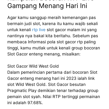
Gampang Menang Hari Ini
Agar kamu sanggup meraih kemenangan pas
bermain judi slot, karena itu kamu wajib sekali
untuk kenali
rtp live
slot gacor malam ini yang
nantinya nya bakal kita beritahu. Sebelum pas
membaca Informasi pola slot gacor rtp paling
tinggi, kamu mutlak untuk kenali group bocoran
Slot Gacor enteng menang, misalkan:
Slot Gacor Wild West Gold
Dalam pemerincian pertama dari bocoran Slot
Gacor enteng menang hari ini 2023 ialah link
slot Wild West Gold. Slot Gacor besutan
Pragmatic Play demikian tenar terhadap group
pemain slot syah. Nilai RTP tertinggi permainan
ini adalah 97.68%.