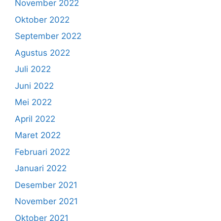
November 2022
Oktober 2022
September 2022
Agustus 2022
Juli 2022
Juni 2022
Mei 2022
April 2022
Maret 2022
Februari 2022
Januari 2022
Desember 2021
November 2021
Oktober 2021