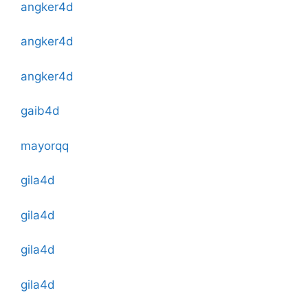
angker4d
angker4d
angker4d
gaib4d
mayorqq
gila4d
gila4d
gila4d
gila4d