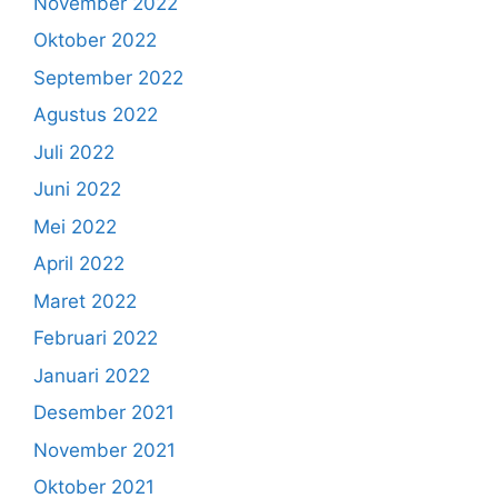
November 2022
Oktober 2022
September 2022
Agustus 2022
Juli 2022
Juni 2022
Mei 2022
April 2022
Maret 2022
Februari 2022
Januari 2022
Desember 2021
November 2021
Oktober 2021