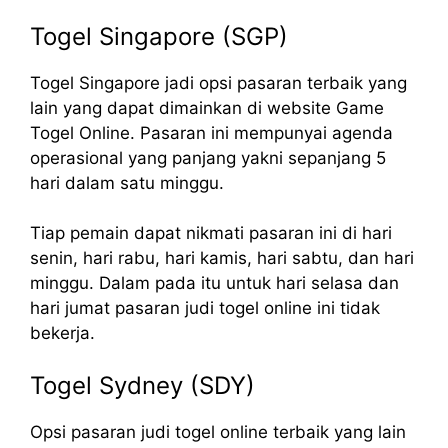
Togel Singapore (SGP)
Togel Singapore jadi opsi pasaran terbaik yang
lain yang dapat dimainkan di website Game
Togel Online. Pasaran ini mempunyai agenda
operasional yang panjang yakni sepanjang 5
hari dalam satu minggu.
Tiap pemain dapat nikmati pasaran ini di hari
senin, hari rabu, hari kamis, hari sabtu, dan hari
minggu. Dalam pada itu untuk hari selasa dan
hari jumat pasaran judi togel online ini tidak
bekerja.
Togel Sydney (SDY)
Opsi pasaran judi togel online terbaik yang lain