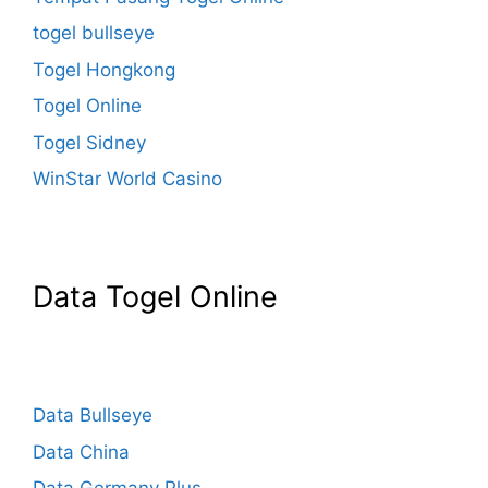
togel bullseye
Togel Hongkong
Togel Online
Togel Sidney
WinStar World Casino
Data Togel Online
Data Bullseye
Data China