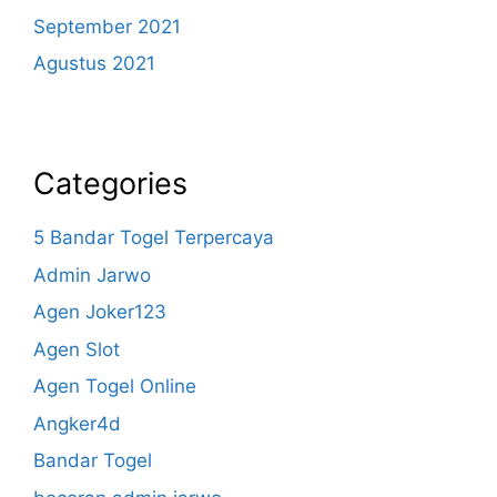
September 2021
Agustus 2021
Categories
5 Bandar Togel Terpercaya
Admin Jarwo
Agen Joker123
Agen Slot
Agen Togel Online
Angker4d
Bandar Togel