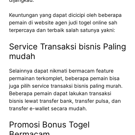
Keuntungan yang dapat dicicipi oleh beberapa
pemain di website agen judi togel online sah
terpercaya dan terbaik salah satunya yakni:
Service Transaksi bisnis Paling
mudah
Selainnya dapat nikmati bermacam feature
permainan terkomplet, beberapa pemain bisa
juga pilih service transaksi bisnis paling murah.
Beberapa pemain dapat lakukan transaksi
bisnis lewat transfer bank, transfer pulsa, dan
transfer e-wallet secara mudah.
Promosi Bonus Togel
Bermacam