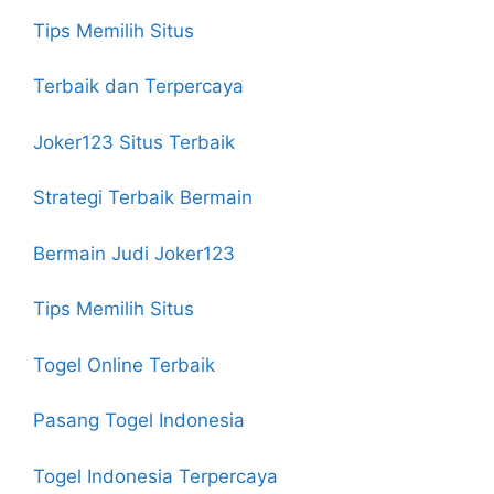
Tips Memilih Situs
Terbaik dan Terpercaya
Joker123 Situs Terbaik
Strategi Terbaik Bermain
Bermain Judi Joker123
Tips Memilih Situs
Togel Online Terbaik
Pasang Togel Indonesia
Togel Indonesia Terpercaya