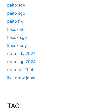
paito sdy
paito sgp
paito hk
kocok hk
kocok sgp
kocok sdy
data sdy 2024
data sgp 2024
data hk 2024
live draw japan
TAG