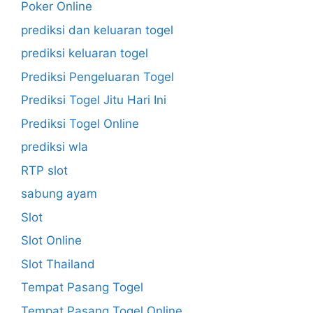
Poker Online
prediksi dan keluaran togel
prediksi keluaran togel
Prediksi Pengeluaran Togel
Prediksi Togel Jitu Hari Ini
Prediksi Togel Online
prediksi wla
RTP slot
sabung ayam
Slot
Slot Online
Slot Thailand
Tempat Pasang Togel
Tempat Pasang Togel Online