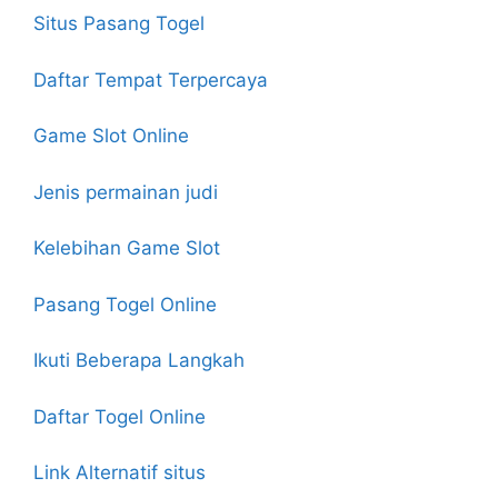
Situs Pasang Togel
Daftar Tempat Terpercaya
Game Slot Online
Jenis permainan judi
Kelebihan Game Slot
Pasang Togel Online
Ikuti Beberapa Langkah
Daftar Togel Online
Link Alternatif situs