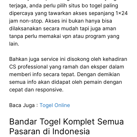
terjaga, anda perlu pilih situs bo togel paling
dipercaya yang tawarkan akses sepanjang 1×24
jam non-stop. Akses ini bukan hanya bisa
dilaksanakan secara mudah tapi juga aman
tanpa perlu memakai vpn atau program yang
lain.
Bahkan juga service ini disokong oleh kehadiran
CS professional yang ramah dan eksper dalam
memberi info secara tepat. Dengan demikian
semua info akan didapat oleh pemain dengan
cepat dan responsive.
Baca Juga :
Togel Online
Bandar Togel Komplet Semua
Pasaran di Indonesia