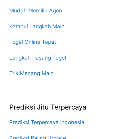
Mudah Memilih Agen
Ketahui Langkah Main
Togel Online Tepat
Langkah Pasang Togel
Trik Menang Main
Prediksi Jitu Terpercaya
Prediksi Terpercaya Indonesia
Prediksi Paling Update