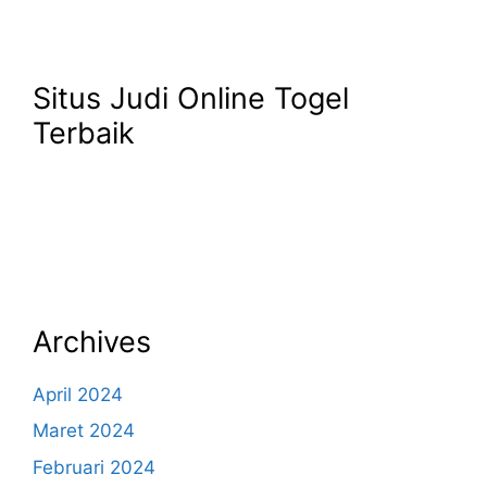
i
Situs Judi Online Togel
Terbaik
Archives
April 2024
Maret 2024
Februari 2024