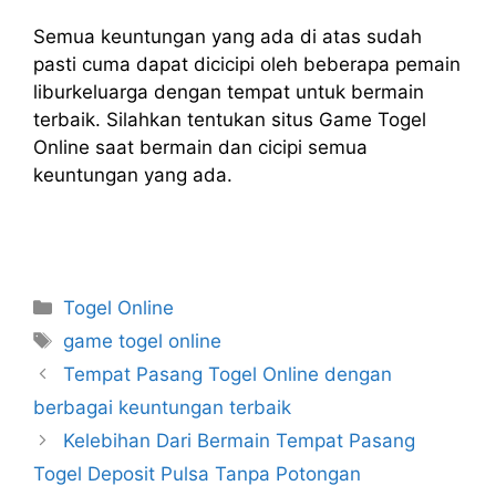
Semua keuntungan yang ada di atas sudah
pasti cuma dapat dicicipi oleh beberapa pemain
liburkeluarga dengan tempat untuk bermain
terbaik. Silahkan tentukan situs Game Togel
Online saat bermain dan cicipi semua
keuntungan yang ada.
K
Togel Online
a
T
game togel online
t
a
Tempat Pasang Togel Online dengan
e
g
berbagai keuntungan terbaik
g
Kelebihan Dari Bermain Tempat Pasang
o
r
Togel Deposit Pulsa Tanpa Potongan