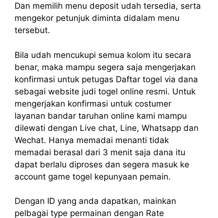
Dan memilih menu deposit udah tersedia, serta
mengekor petunjuk diminta didalam menu
tersebut.
Bila udah mencukupi semua kolom itu secara
benar, maka mampu segera saja mengerjakan
konfirmasi untuk petugas Daftar togel via dana
sebagai website judi togel online resmi. Untuk
mengerjakan konfirmasi untuk costumer
layanan bandar taruhan online kami mampu
dilewati dengan Live chat, Line, Whatsapp dan
Wechat. Hanya memadai menanti tidak
memadai berasal dari 3 menit saja dana itu
dapat berlalu diproses dan segera masuk ke
account game togel kepunyaan pemain.
Dengan ID yang anda dapatkan, mainkan
pelbagai type permainan dengan Rate