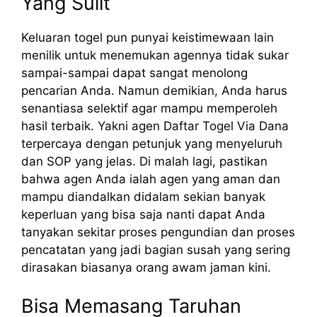
Yang Sulit
Keluaran togel pun punyai keistimewaan lain
menilik untuk menemukan agennya tidak sukar
sampai-sampai dapat sangat menolong
pencarian Anda. Namun demikian, Anda harus
senantiasa selektif agar mampu memperoleh
hasil terbaik. Yakni agen Daftar Togel Via Dana
terpercaya dengan petunjuk yang menyeluruh
dan SOP yang jelas. Di malah lagi, pastikan
bahwa agen Anda ialah agen yang aman dan
mampu diandalkan didalam sekian banyak
keperluan yang bisa saja nanti dapat Anda
tanyakan sekitar proses pengundian dan proses
pencatatan yang jadi bagian susah yang sering
dirasakan biasanya orang awam jaman kini.
Bisa Memasang Taruhan