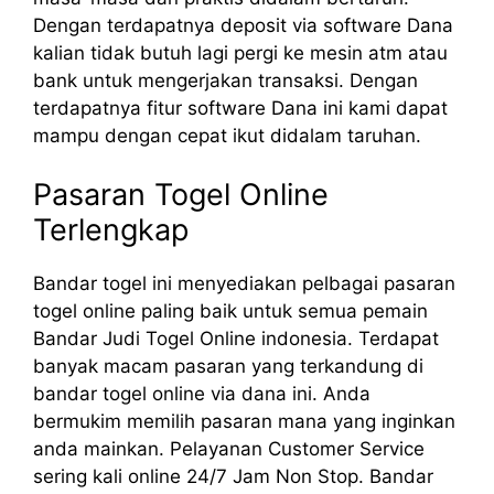
Dengan terdapatnya deposit via software Dana
kalian tidak butuh lagi pergi ke mesin atm atau
bank untuk mengerjakan transaksi. Dengan
terdapatnya fitur software Dana ini kami dapat
mampu dengan cepat ikut didalam taruhan.
Pasaran Togel Online
Terlengkap
Bandar togel ini menyediakan pelbagai pasaran
togel online paling baik untuk semua pemain
Bandar Judi Togel Online indonesia. Terdapat
banyak macam pasaran yang terkandung di
bandar togel online via dana ini. Anda
bermukim memilih pasaran mana yang inginkan
anda mainkan. Pelayanan Customer Service
sering kali online 24/7 Jam Non Stop. Bandar