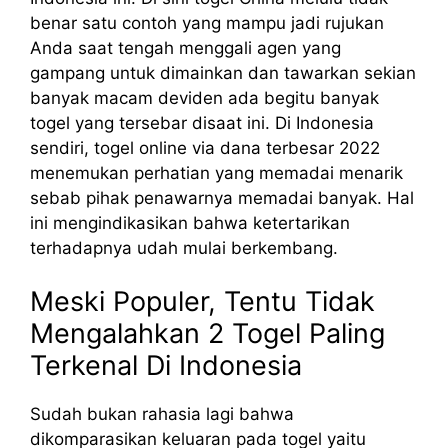
benar satu contoh yang mampu jadi rujukan
Anda saat tengah menggali agen yang
gampang untuk dimainkan dan tawarkan sekian
banyak macam deviden ada begitu banyak
togel yang tersebar disaat ini. Di Indonesia
sendiri, togel online via dana terbesar 2022
menemukan perhatian yang memadai menarik
sebab pihak penawarnya memadai banyak. Hal
ini mengindikasikan bahwa ketertarikan
terhadapnya udah mulai berkembang.
Meski Populer, Tentu Tidak
Mengalahkan 2 Togel Paling
Terkenal Di Indonesia
Sudah bukan rahasia lagi bahwa
dikomparasikan keluaran pada togel yaitu