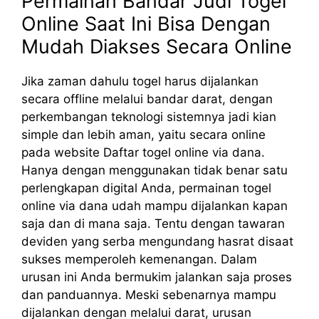
Permainan Bandar Judi Togel
Online Saat Ini Bisa Dengan
Mudah Diakses Secara Online
Jika zaman dahulu togel harus dijalankan
secara offline melalui bandar darat, dengan
perkembangan teknologi sistemnya jadi kian
simple dan lebih aman, yaitu secara online
pada website Daftar togel online via dana.
Hanya dengan menggunakan tidak benar satu
perlengkapan digital Anda, permainan togel
online via dana udah mampu dijalankan kapan
saja dan di mana saja. Tentu dengan tawaran
deviden yang serba mengundang hasrat disaat
sukses memperoleh kemenangan. Dalam
urusan ini Anda bermukim jalankan saja proses
dan panduannya. Meski sebenarnya mampu
dijalankan dengan melalui darat, urusan