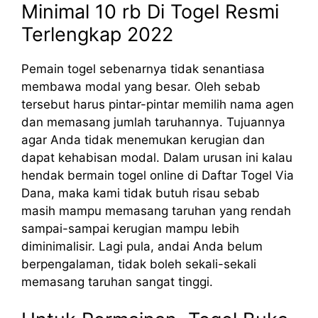
Minimal 10 rb Di Togel Resmi
Terlengkap 2022
Pemain togel sebenarnya tidak senantiasa
membawa modal yang besar. Oleh sebab
tersebut harus pintar-pintar memilih nama agen
dan memasang jumlah taruhannya. Tujuannya
agar Anda tidak menemukan kerugian dan
dapat kehabisan modal. Dalam urusan ini kalau
hendak bermain togel online di Daftar Togel Via
Dana, maka kami tidak butuh risau sebab
masih mampu memasang taruhan yang rendah
sampai-sampai kerugian mampu lebih
diminimalisir. Lagi pula, andai Anda belum
berpengalaman, tidak boleh sekali-sekali
memasang taruhan sangat tinggi.