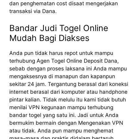
dan penghematan cost disaat mengerjakan
transaksi via Dana.
Bandar Judi Togel Online
Mudah Bagi Diakses
Anda pun tidak harus repot untuk mampu
terhubung Agen Togel Online Deposit Dana,
sebab dengan proses laksana ini Anda mampu
mengaksesnya di manapun dan kapanpun
sekitar 24 jam. Tergantung berasal dari koneksi
internet berasal dari komputer atau handphone
pintar kalian. Tidak melulu itu kami tidak butuh
menilai VPN kegunaan mampu terhubung
bandar togel yang satu ini. Jadi untuk Anda
bermukim bermain dengan Mengenakan VPN
atau tidak. Anda pun mampu menghemat
masa-masa dan praktis didalam bertaruh.