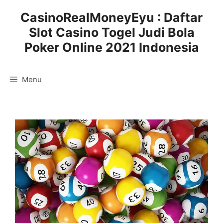
Langsung
CasinoRealMoneyEyu : Daftar
ke
Slot Casino Togel Judi Bola
isi
Poker Online 2021 Indonesia
Menu