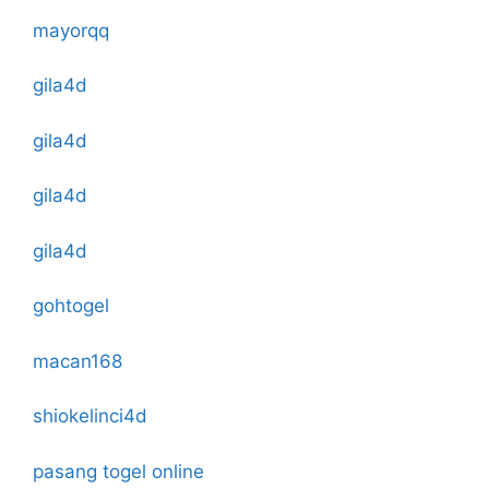
mayorqq
gila4d
gila4d
gila4d
gila4d
gohtogel
macan168
shiokelinci4d
pasang togel online