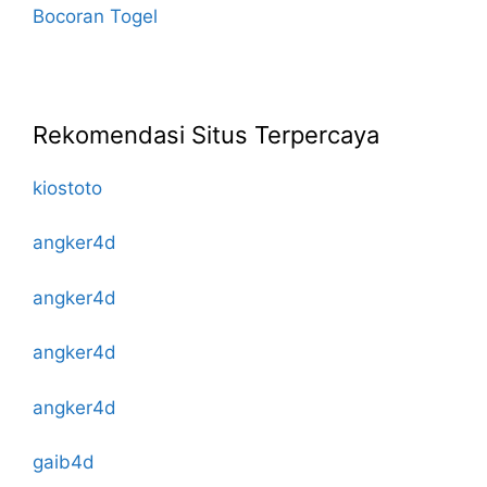
Bocoran Togel
Rekomendasi Situs Terpercaya
kiostoto
angker4d
angker4d
angker4d
angker4d
gaib4d