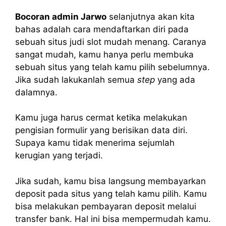
Bocoran admin Jarwo
selanjutnya akan kita
bahas adalah cara mendaftarkan diri pada
sebuah situs judi slot mudah menang. Caranya
sangat mudah, kamu hanya perlu membuka
sebuah situs yang telah kamu pilih sebelumnya.
Jika sudah lakukanlah semua
step
yang ada
dalamnya.
Kamu juga harus cermat ketika melakukan
pengisian formulir yang berisikan data diri.
Supaya kamu tidak menerima sejumlah
kerugian yang terjadi.
Jika sudah, kamu bisa langsung membayarkan
deposit pada situs yang telah kamu pilih. Kamu
bisa melakukan pembayaran deposit melalui
transfer bank. Hal ini bisa mempermudah kamu.