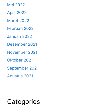
Mei 2022
April 2022
Maret 2022
Februari 2022
Januari 2022
Desember 2021
November 2021
Oktober 2021
September 2021
Agustus 2021
Categories