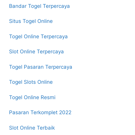
Bandar Togel Terpercaya
Situs Togel Online
Togel Online Terpercaya
Slot Online Terpercaya
Togel Pasaran Terpercaya
Togel Slots Online
Togel Online Resmi
Pasaran Terkomplet 2022
Slot Online Terbaik