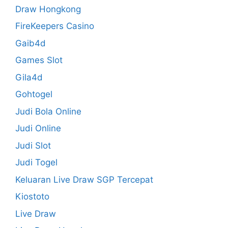
Draw Hongkong
FireKeepers Casino
Gaib4d
Games Slot
Gila4d
Gohtogel
Judi Bola Online
Judi Online
Judi Slot
Judi Togel
Keluaran Live Draw SGP Tercepat
Kiostoto
Live Draw