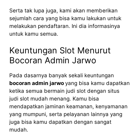
Serta tak lupa juga, kami akan memberikan
sejumlah cara yang bisa kamu lakukan untuk
melakukan pendaftaran. Ini dia informasinya
untuk kamu semua.
Keuntungan Slot Menurut
Bocoran Admin Jarwo
Pada dasarnya banyak sekali keuntungan
bocoran admin jarwo
yang bisa kamu dapatkan
ketika semua bermain judi slot dengan situs
judi slot mudah menang. Kamu bisa
mendapatkan jaminan keamanan, kenyamanan
yang mumpuni, serta pelayanan lainnya yang
juga bisa kamu dapatkan dengan sangat
mudah.