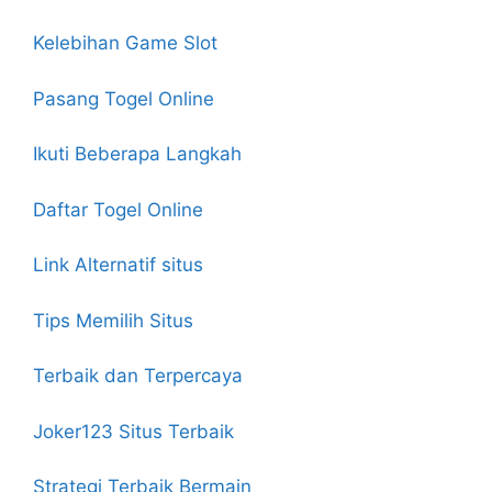
Kelebihan Game Slot
Pasang Togel Online
Ikuti Beberapa Langkah
Daftar Togel Online
Link Alternatif situs
Tips Memilih Situs
Terbaik dan Terpercaya
Joker123 Situs Terbaik
Strategi Terbaik Bermain