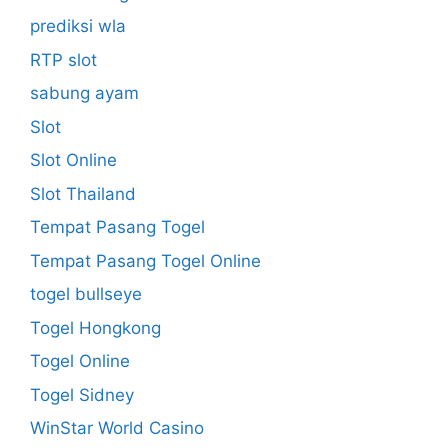
prediksi wla
RTP slot
sabung ayam
Slot
Slot Online
Slot Thailand
Tempat Pasang Togel
Tempat Pasang Togel Online
togel bullseye
Togel Hongkong
Togel Online
Togel Sidney
WinStar World Casino