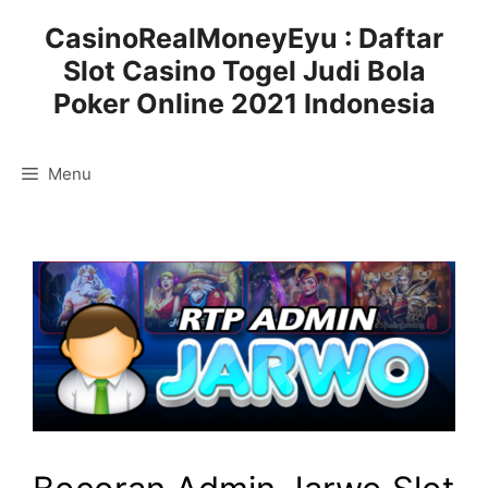
Langsung
CasinoRealMoneyEyu : Daftar
ke
Slot Casino Togel Judi Bola
isi
Poker Online 2021 Indonesia
Menu