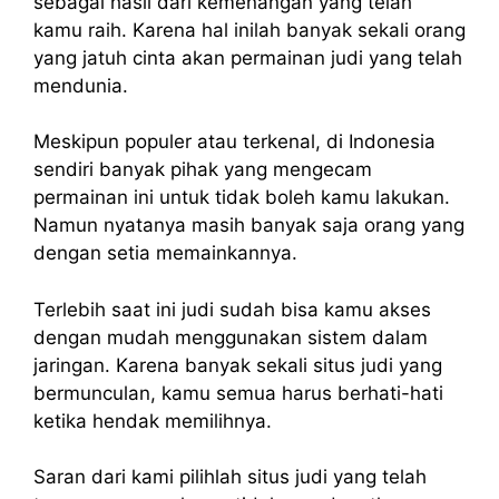
sebagai hasil dari kemenangan yang telah
kamu raih. Karena hal inilah banyak sekali orang
yang jatuh cinta akan permainan judi yang telah
mendunia.
Meskipun populer atau terkenal, di Indonesia
sendiri banyak pihak yang mengecam
permainan ini untuk tidak boleh kamu lakukan.
Namun nyatanya masih banyak saja orang yang
dengan setia memainkannya.
Terlebih saat ini judi sudah bisa kamu akses
dengan mudah menggunakan sistem dalam
jaringan. Karena banyak sekali situs judi yang
bermunculan, kamu semua harus berhati-hati
ketika hendak memilihnya.
Saran dari kami pilihlah situs judi yang telah