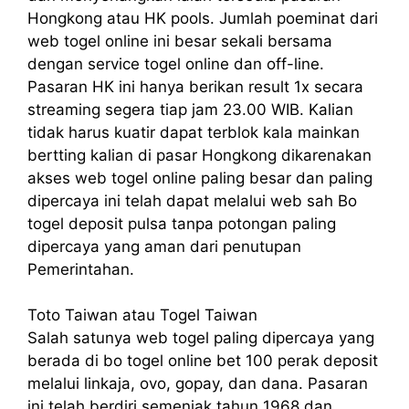
Hongkong atau HK pools. Jumlah poeminat dari
web togel online ini besar sekali bersama
dengan service togel online dan off-line.
Pasaran HK ini hanya berikan result 1x secara
streaming segera tiap jam 23.00 WIB. Kalian
tidak harus kuatir dapat terblok kala mainkan
bertting kalian di pasar Hongkong dikarenakan
akses web togel online paling besar dan paling
dipercaya ini telah dapat melalui web sah Bo
togel deposit pulsa tanpa potongan paling
dipercaya yang aman dari penutupan
Pemerintahan.
Toto Taiwan atau Togel Taiwan
Salah satunya web togel paling dipercaya yang
berada di bo togel online bet 100 perak deposit
melalui linkaja, ovo, gopay, dan dana. Pasaran
ini telah berdiri semenjak tahun 1968 dan