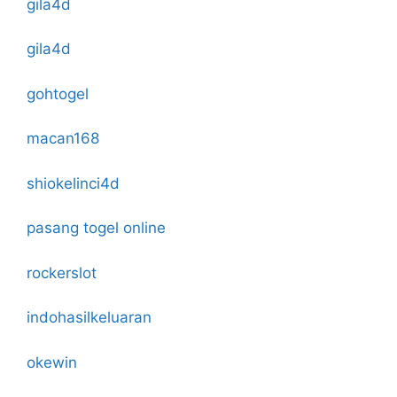
gila4d
gila4d
gohtogel
macan168
shiokelinci4d
pasang togel online
rockerslot
indohasilkeluaran
okewin