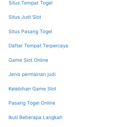
Situs Tempat Togel
Situs Judi Slot
Situs Pasang Togel
Daftar Tempat Terpercaya
Game Slot Online
Jenis permainan judi
Kelebihan Game Slot
Pasang Togel Online
Ikuti Beberapa Langkah