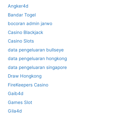
Angker4d
Bandar Togel
bocoran admin jarwo
Casino Blackjack
Casino Slots
data pengeluaran bullseye
data pengeluaran hongkong
data pengeluaran singapore
Draw Hongkong
FireKeepers Casino
Gaib4d
Games Slot
Gila4d