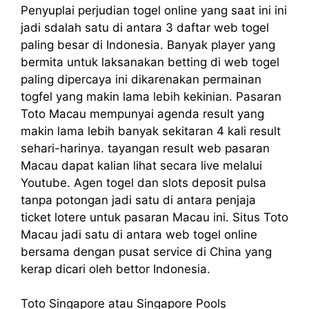
Penyuplai perjudian togel online yang saat ini ini
jadi sdalah satu di antara 3 daftar web togel
paling besar di Indonesia. Banyak player yang
bermita untuk laksanakan betting di web togel
paling dipercaya ini dikarenakan permainan
togfel yang makin lama lebih kekinian. Pasaran
Toto Macau mempunyai agenda result yang
makin lama lebih banyak sekitaran 4 kali result
sehari-harinya. tayangan result web pasaran
Macau dapat kalian lihat secara live melalui
Youtube. Agen togel dan slots deposit pulsa
tanpa potongan jadi satu di antara penjaja
ticket lotere untuk pasaran Macau ini. Situs Toto
Macau jadi satu di antara web togel online
bersama dengan pusat service di China yang
kerap dicari oleh bettor Indonesia.
Toto Singapore atau Singapore Pools