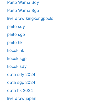
Paito Warna Sdy
Paito Warna Sgp
live draw kingkongpools
paito sdy
paito sgp
paito hk
kocok hk
kocok sgp
kocok sdy
data sdy 2024
data sgp 2024
data hk 2024
live draw japan