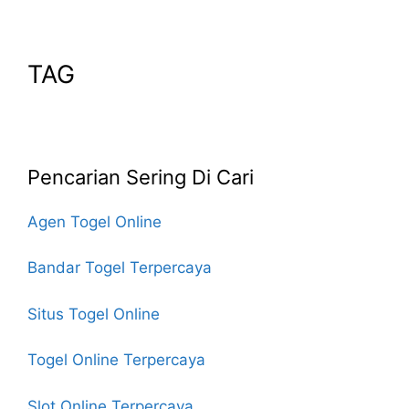
TAG
Pencarian Sering Di Cari
Agen Togel Online
Bandar Togel Terpercaya
Situs Togel Online
Togel Online Terpercaya
Slot Online Terpercaya