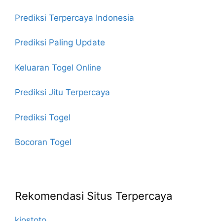
Prediksi Terpercaya Indonesia
Prediksi Paling Update
Keluaran Togel Online
Prediksi Jitu Terpercaya
Prediksi Togel
Bocoran Togel
Rekomendasi Situs Terpercaya
kiostoto