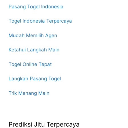
Pasang Togel Indonesia
Togel Indonesia Terpercaya
Mudah Memilih Agen
Ketahui Langkah Main
Togel Online Tepat
Langkah Pasang Togel
Trik Menang Main
Prediksi Jitu Terpercaya