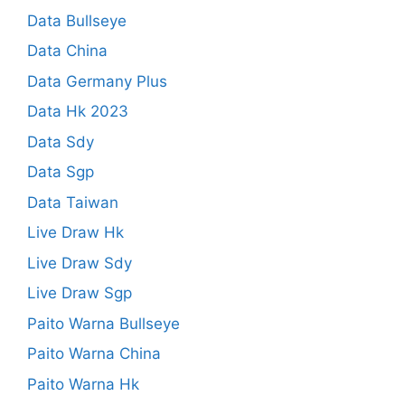
Data Bullseye
Data China
Data Germany Plus
Data Hk 2023
Data Sdy
Data Sgp
Data Taiwan
Live Draw Hk
Live Draw Sdy
Live Draw Sgp
Paito Warna Bullseye
Paito Warna China
Paito Warna Hk