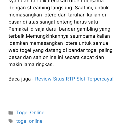
syah dan fair dikarenakan diberi bersama
dengan streaming langsung. Saat ini, untiuk
memasangkan lotere dan taruhan kalian di
pasar di atas sangat enteng harus satu
Pemakai Id saja darui bandar gambling yang
terbaik.Memungkinkannya seumpama kalian
idamkan memasangkan lotere untuk semua
web togel yang datang di bandar togel paling
besar dan sah online ini secara cepat dan
makin lama ringkas.
Baca juga :
Review Situs RTP Slot Terpercaya!
K
Togel Online
a
T
togel online
t