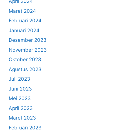
April 2024
Maret 2024
Februari 2024
Januari 2024
Desember 2023
November 2023
Oktober 2023
Agustus 2023
Juli 2023
Juni 2023
Mei 2023
April 2023
Maret 2023
Februari 2023