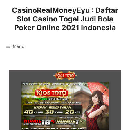
Langsung
CasinoRealMoneyEyu : Daftar
ke
Slot Casino Togel Judi Bola
isi
Poker Online 2021 Indonesia
Menu