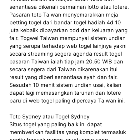
senantiasa dikenali permainan lotto atau lotere.
Pasaran toto Taiwan menyemarakkan meja
betting togel dari bandar togel hadiah 4d 10
juta kebalik dibayarkan odd dan keluaran yang
fair. Togwel Taiwan mempunyai sistem undian
yang serupa terhadap web togel lainjnya yakni
secara streaming segera agenda result togel
pasaran Taiwan ialah tiap jam 20.50 WIB dan
secara segera dari Taiwan dikarenakan itui
result yang diberi senantiasa syah dan fair.
Sesudah 10 menit sistem undian usai, kalian
dapat lagi memasangkan taruhan dan lotere
baru di web togel paling dipercaya Taiwan ini.
Toto Sydney atau Togel Sydney
Situs togel yang paling baik ini dapat
membverikan fasilitas yang komplet termasiuk
begitu banyak ragam keuntungan yang