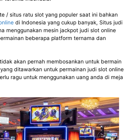
/ situs ratu slot yang populer saat ini bahkan
online
di Indonesia yang cukup banyak, Situs judi
na menggunakan mesin jackpot judi slot online
i permainan beberapa platform ternama dan
 tidak akan pernah membosankan untuk bermain
t yang ditawarkan untuk permainan judi slot online
 perlu ragu untuk menggunakan uang anda di meja