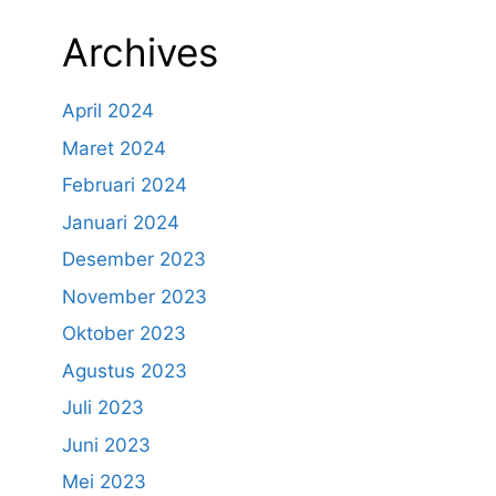
Archives
April 2024
Maret 2024
Februari 2024
Januari 2024
Desember 2023
November 2023
Oktober 2023
Agustus 2023
Juli 2023
Juni 2023
Mei 2023