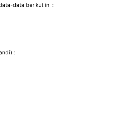
ta-data berikut ini :
ndi) :