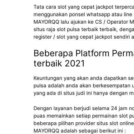
Tata cara slot yang cepat jackpot terpe
menggunakan ponsel whatsapp atau line y
MAYORQQ lalu ajukan ke CS / Operator 
situs raja slot pulsa terbaik terbaik, de
register / slot yang cepat jackpot sendiri a
Beberapa Platform Perma
terbaik 2021
Keuntungan yang akan anda dapatkan sete
pulsa adalah anda akan berkesempatan u
yang ada di situs judi ini hanya dengan m
Dengan layanan berjudi selama 24 jam 
puas memainkan setiap permainan slot p
beberapa pilihan provider situs slot onlin
MAYORQQ adalah sebagai berikut ini :