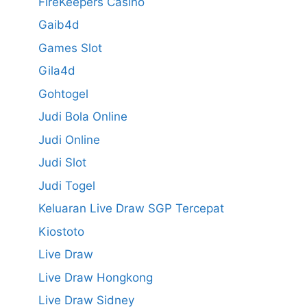
FireKeepers Casino
Gaib4d
Games Slot
Gila4d
Gohtogel
Judi Bola Online
Judi Online
Judi Slot
Judi Togel
Keluaran Live Draw SGP Tercepat
Kiostoto
Live Draw
Live Draw Hongkong
Live Draw Sidney