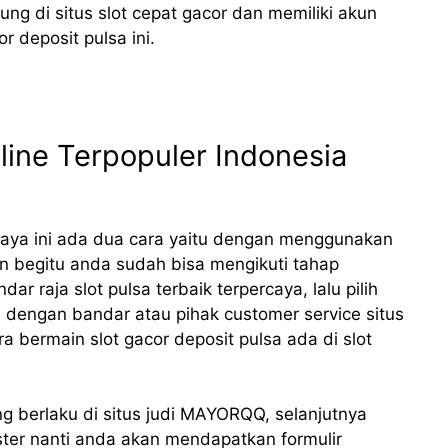
bung di situs slot cepat gacor dan memiliki akun
 deposit pulsa ini.
nline Terpopuler Indonesia
ercaya ini ada dua cara yaitu dengan menggunakan
an begitu anda sudah bisa mengikuti tahap
 raja slot pulsa terbaik terpercaya, lalu pilih
a dengan bandar atau pihak customer service situs
ra bermain slot gacor deposit pulsa ada di slot
g berlaku di situs judi MAYORQQ, selanjutnya
ster nanti anda akan mendapatkan formulir