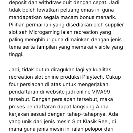
deposit dan withdraw duit dengan cepat. Jadi
tidak boleh lewatkan peluang emas ini guna
mendapatkan segala macam bonus menarik.
Pilihan permainan yang disediakan oleh supplier
slot sah Microgaming ialah recreation yang
paling menghibur guna dimainkan dengan jenis
tema serta tampilan yang memakai visible yang
tinggi.
Jadi, tidak butuh diragukan lagi ya kualitas
recreation slot online produksi Playtech. Cukup
four persiapan di atas untuk mengerjakan
pendaftaran di website judi online VIVA99
tersebut. Dengan persiapan tersebut, maka
proses pendaftaran dapat langsung Anda
kerjakan sesuai dengan tahap-tahapnya. Ada
yang unik dari jenis mesin Slot Klasik Reel, di
mana guna jenis mesin ini ialah pelopor dari