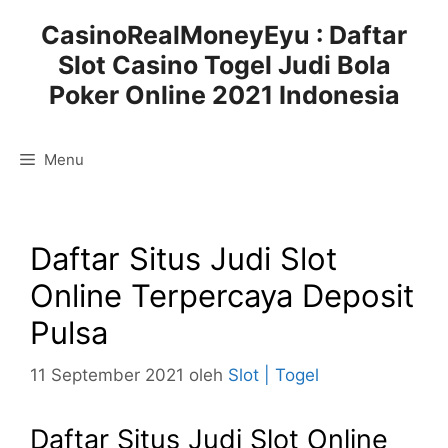
Langsung
CasinoRealMoneyEyu : Daftar
ke
Slot Casino Togel Judi Bola
isi
Poker Online 2021 Indonesia
Menu
Daftar Situs Judi Slot
Online Terpercaya Deposit
Pulsa
11 September 2021
oleh
Slot | Togel
Daftar Situs Judi Slot Online