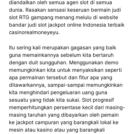
diandalkan oleh semua agen slot di semua
dunia. Rasakan sensasi keseruan bermain judi
slot RTG gampang menang melulu di website
bandar judi slot jackpot online Indonesia terbaik
casinorealmoneyeyu.
Itu sering kali merupakan gagasan yang baik
guna memainkannya sebelum kita bertaruh
dengan duit sungguhan. Menggunakan demo
memungkinkan kita untuk menyaksikan seperti
apa permainan tersebut dan fitur apa yang
ditawarkannya, sampai-sampai memungkinkan
kita menghindari pengeluaran uang guna
sesuatu yang tidak kita sukai. Slot progresif
memperhitungkan persentase kecil dari masing-
masing taruhan yang dibayarkan oleh pemain
ke jackpot campuran yang barangkali lokal ke
mesin atau kasino atau yang barangkali