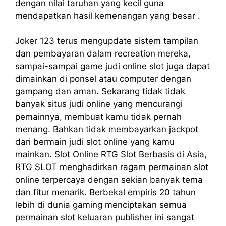
dengan nilai taruhan yang kecil guna
mendapatkan hasil kemenangan yang besar .
Joker 123 terus mengupdate sistem tampilan
dan pembayaran dalam recreation mereka,
sampai-sampai game judi online slot juga dapat
dimainkan di ponsel atau computer dengan
gampang dan aman. Sekarang tidak tidak
banyak situs judi online yang mencurangi
pemainnya, membuat kamu tidak pernah
menang. Bahkan tidak membayarkan jackpot
dari bermain judi slot online yang kamu
mainkan. Slot Online RTG Slot Berbasis di Asia,
RTG SLOT menghadirkan ragam permainan slot
online terpercaya dengan sekian banyak tema
dan fitur menarik. Berbekal empiris 20 tahun
lebih di dunia gaming menciptakan semua
permainan slot keluaran publisher ini sangat