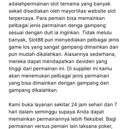
adalahpermainan slot ternama yang banyak
sekali disediakan oleh mayortitas website slot
terpercaya. Para pemain bisa memainkan
pelbagai jenis permainan denga gampang
sesuai dengan duit ia inginkan. Tidak melulu
banyak, Slot88 pun menyediakan pelbagai jenis
game los yang sangat gampang dimainkan dan
pun mudah dikalahkan. Alasannya sederhana,
mereka dapat mendapatkan deviden yang
tinggi dari permainan ini. Di supplier ini kamu
akan menemukan pelbagai jenis permainan
yang bisa dimainkan dengan gampang dan
gampang dikalahkan.
Kami buka layanan sekitar 24 jam sehari dan 7
hari dalam seminggu supaya Anda dapat
memainkan permainannya lebih fleksibel. Bagi
permainan versus pemain lain laksana poker,