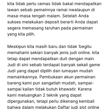
kita tidak perlu cemas tidak bakal mendapatkan
lawan sebab pemainnya ramai nwalaupun di
masa-masa tengah malam. Setelah Anda
sukses melakukan deposit berarti Anda dapat
segera memasang taruhan pada permainan
yang kita pilih.
Meskipun kita masih baru dan tidak ‘begitu
memahami sekian banyak jenis judi online. kita
tetap dapat mendapatkan duit dengan main
Judi di sini sebab terdapat banyak sekali game
Judi yang dapat dipilih dan lumayan mudah
memainkannya. Pembukaan akun permainan
bareng kami pun sangatlah mudah, sampai-
sampai kalian tidak butuh khawatir. Karena
kami meluangkan 2 teknik yang dapat
dipergunakan, tetapi perlu dikenang kembali
bahwa dalam melakukan Daftar judi slot online