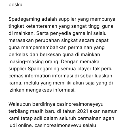
bosku.
Spadegaming adalah supplier yang mempunyai
tingkat ketenteraman yang sangat tinggi guna
di mainkan. Serta penyedia game ini selalu
merasakan perubahan singkat secara cepat
guna mempersembahkan permainan yang
berkelas dan berkesan guna di mainkan
masing-masing orang. Dengan memakai
supplier Spadegaming semua player tak perlu
cemas information informasi di sebar luaskan
karna, melulu yang memiliki akun saja yang di
izinkan mengakses informasi.
Walaupun berdirinya casinorealmoneyeyu
terbilang masih baru di tahun 2021 akan namun
kami tetap adil dalam seluruh permainan agen
judi online. casinorealmoneyeyu selalu