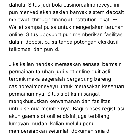
dahulu. Situs judi bola casinorealmoneyeyu ini
pun menyediakan sekian banyak sistem deposit
melewati through financial institution lokal, E-
Wallet sampai pulsa untuk mengerjakan taruhan
online. Situs ubosport pun memberikan fasilitas
dalam deposit pulsa tanpa potongan eksklusif
telkomsel dan pun xl.
Jika kalian hendak merasakan sensasi bermain
permainan taruhan judi slot online duit asli
terbaik maka segeralah bergabung bareng
casinorealmoneyeyu untuk merasakan keseruan
permainan nya. Situs slot kami sangat
mengkhususkan kenyamanan dan fasilitas
untuk semua membernya. Bagi proses registrasi
akun gaem slot online disini juga terbilang
lumayan mudah, kalian melulu perlu
mempersiapkan sejumlah dokumen saja di