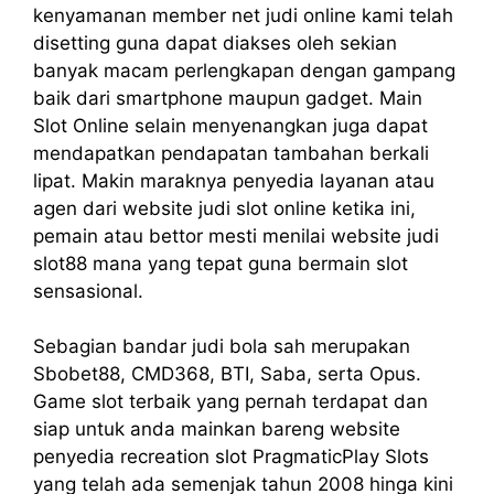
kenyamanan member net judi online kami telah
disetting guna dapat diakses oleh sekian
banyak macam perlengkapan dengan gampang
baik dari smartphone maupun gadget. Main
Slot Online selain menyenangkan juga dapat
mendapatkan pendapatan tambahan berkali
lipat. Makin maraknya penyedia layanan atau
agen dari website judi slot online ketika ini,
pemain atau bettor mesti menilai website judi
slot88 mana yang tepat guna bermain slot
sensasional.
Sebagian bandar judi bola sah merupakan
Sbobet88, CMD368, BTI, Saba, serta Opus.
Game slot terbaik yang pernah terdapat dan
siap untuk anda mainkan bareng website
penyedia recreation slot PragmaticPlay Slots
yang telah ada semenjak tahun 2008 hinga kini